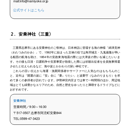
mail:info@namiyoke.or.jp
公式サイトはこちら
２．安乗神社（三重）
三重県志摩市にある安乗神社のご祭神は、日本神話に登場する海の神様「綿津見神
（わたつみのかみ）」で、1592年に始まった文禄の役では鳥羽城主・九鬼嘉隆が率い
る船団の航海を助け、1854年の安政東海地震の際には大津波の勢いを減じたいいま
す。その後も日清・日露戦争や支那事変が勃発した際には祈願出征者を全員無事帰還
させたと伝えられるなど、海や波とかかわりの深い神社です。
これらの言い伝えから海運・漁業関係者やサーファーに人気なのはもちろんのこ
と、近年は「開運の波に『安』全に『乗』りたい」と波乗守（なみのりまもり）を求
めて多くの参拝者が訪れています。伊勢神宮内宮までは車で一時間弱のほか、周辺地
域はとても緑豊かなエリアのため、自然と歴史をゆったりと満喫するドライブなどに
おすすめです。
安乗神社
営業時間／9:30～16:30
〒517-0507 志摩市阿児町安乗844
TEL:0599-47-3423