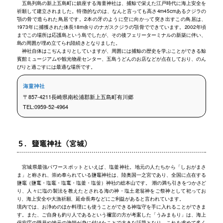
五島列島の新上五島町に鎮座する海童神社は、捕鯨で栄えた江戸時代に海上安全を
祈願して建立されました。特徴的なのは、なんと言っても高さ4m45cmあるクジラの
顎の骨で造られた鳥居です。2本の牙のように空に向かって突き出すこの鳥居は、
1973年に捕獲された体長18m余りのナガスクジラの顎骨でできています。2002年頃
までこの場所は応護島という島でしたが、その後フェリーターミナルの新築に伴い、
島の周囲が埋め立てられ陸続きとなりました。
神社自体はこぢんまりとしていますが、周囲には捕鯨の歴史を学ぶことができる鯨
賓館ミュージアムや観光物産センター、五島うどんのお店などが点在しており、のん
びりと過ごすには最適な場所です。
海童神社
〒857-4211長崎県南松浦郡新上五島町有川郷
TEL:0959-52-4964
５．鹽竈神社（宮城）
宮城県最強パワースポットといえば、塩釜神社。地元の人たちから「しおがまさ
ま」と称され、崇め奉られている鹽竈神社は、陸奥国一之宮であり、全国に点在する
鹽竈（鹽竃・塩竈・塩竃・塩釜・塩釡）神社の総本山です。 潮の満ち引きをつかさど
り、人々に塩の製法を教えたとされる海の神・塩土老翁神をご祭神として祀ってお
り、海上安全や大漁祈願、延命長寿などにご利益があると言われています。
境内では、お浄めのほか料理にも使うことができる神塩守を手に入れることができま
す。また、ご自身も釣り人であるという禰宜の方が考案した「うみまもり」は、海上
保安庁の職員や地元の漁師が身に付けたことで大きな話題となり、これを求めて多く