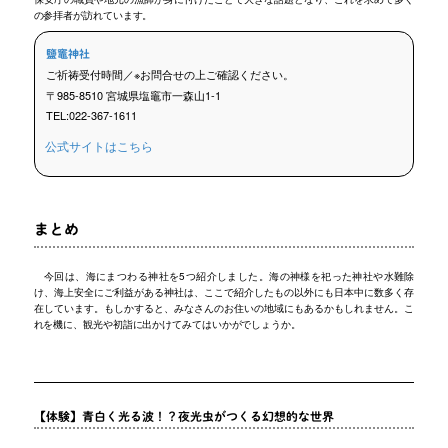
の参拝者が訪れています。
鹽竈神社
ご祈祷受付時間／※お問合せの上ご確認ください。
〒985-8510 宮城県塩竈市一森山1-1
TEL:022-367-1611
公式サイトはこちら
まとめ
今回は、海にまつわる神社を5つ紹介しました。海の神様を祀った神社や水難除
け、海上安全にご利益がある神社は、ここで紹介したもの以外にも日本中に数多く存
在しています。もしかすると、みなさんのお住いの地域にもあるかもしれません。こ
れを機に、観光や初詣に出かけてみてはいかがでしょうか。
【体験】青白く光る波！？夜光虫がつくる幻想的な世界