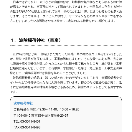
日本では古くから山や川などの自然のほか、動植物や無生物などあらゆるものに神
が宿ると考えられ、八百万の神として崇められてきました。全国各地に存在する神社
の数は8万8,000社以上と言われており、そのなかには「海」にまつわるものも多くあ
ります。そこで今回は、ダイビングや釣り、サーフィンなどのマリンスポーツをする
方におすすめしたい水難除けや海上安全にご利益のある神社を5つご紹介します。
１．波除稲荷神社（東京）
江戸時代のはじめ、当時はまだ海だった築地一帯の埋め立て工事が行われました
が、荒波で堤防が何度も決壊し、工事は難航しました。そんな最中のある夜、光を放
ち海面を漂う御神体が見つかったことから社殿を建て祀ったところ、波が収まり工事
は順調に進んだといいます。それ以降、水難除け・厄除け・海上安全・工事安全の神
様として、波除稲荷神社は信仰を集めることとなりました。
波除稲荷神社の絵馬は、珍しい錨と釣り針のデザインをしており、漁業関係者やダ
イバーなどの海好きの人たちに人気を博しています。都心のため交通の便が良く、近
くには築地本願寺や築地場外市場などもあるため、初詣のスポットとしてもおすすめ
です。
波除稲荷神社
ご祈祷受付時間／9:30～11:40、13:00～16:20
〒104-0045 東京都中央区築地6-20-37
TEL:03-3541-8451
FAX:03-3541-8498