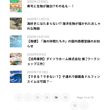
2022年12月8日
寿司と生物が融合!?その名も…！
2022年11月21日
海好きにはたまらない!? 海洋生物が描かれたおしゃ
れな陶器
2022年10月12日
【商標】「海の仲間たち®」の国内商標登録のお知
らせ
2022年9月4日
【活用事例】ダイソウホーム株式会社 様 [ワークシ
ョップ工作]
2022年7月18日
【できる？できない？】子連れで御蔵島ドルフィン
スイムは可能？…
«
‹
12
13
15
Page 14 of 18
14
16
›