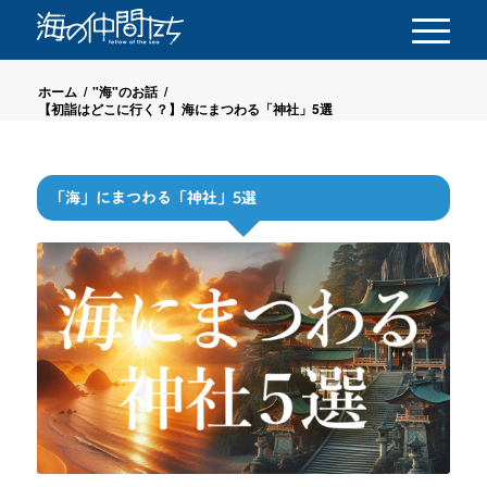
ホーム
/
"海"のお話
/
【初詣はどこに行く？】海にまつわる「神社」5選
「海」にまつわる「神社」5選