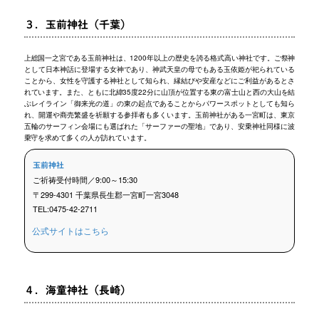
３．玉前神社（千葉）
上総国一之宮である玉前神社は、1200年以上の歴史を誇る格式高い神社です。ご祭神
として日本神話に登場する女神であり、神武天皇の母でもある玉依姫が祀られている
ことから、女性を守護する神社として知られ、縁結びや安産などにご利益があるとさ
れています。また、ともに北緯35度22分に山頂が位置する東の富士山と西の大山を結
ぶレイライン「御来光の道」の東の起点であることからパワースポットとしても知ら
れ、開運や商売繁盛を祈願する参拝者も多くいます。玉前神社がある一宮町は、東京
五輪のサーフィン会場にも選ばれた「サーファーの聖地」であり、安乗神社同様に波
乗守を求めて多くの人が訪れています。
玉前神社
ご祈祷受付時間／9:00～15:30
〒299-4301 千葉県長生郡一宮町一宮3048
TEL:0475-42-2711
公式サイトはこちら
４．海童神社（長崎）