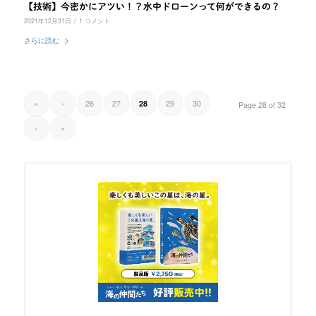
【技術】今密かにアツい！？水中ドローンって何ができるの？
2021年12月31日
/
1 コメント
さらに読む
«
‹
26
27
29
30
28
Page 28 of 32
›
»