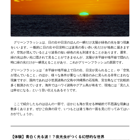
グリーンフラッシュは、日の出や日没のほんの一瞬だけ太陽が緑色の光を放つ現象
をいいます。一般的に日の出や日没時には波長の長い赤い光だけが地表に届きます
が、空気が澄んでいるとより波長の短い緑色の光も到達することがあります。通常、
緑の光は赤い光に隠されて見ることができませんが、太陽が水平線や地平線で隠れた
時に緑の光だけが一瞬見えることがあり、これがグリーンフラッシュの原因です。
グリーンフラッシュは「水平線や地平線上で日の出、日没が見られること」や「空気
が澄んでいること」のほか、様々な条件が重なった場合のみに見られる非常にまれな
現象ですが、国内であれば小笠原諸島の父島や沖縄県の石垣島、宮古島などで比較的
多く観測されています。海外ではハワイ諸島やグアム島が有名で、現地には「見た人
は幸せになる」という言い伝えもあるそうです。
ここで紹介したものはほんの一部で、ほかにも海が見せる神秘的で不思議な現象は
数多くあります。ぜひご自身の目で、いつもとは違う海の一面を見に行ってみてはい
かがでしょうか。
【体験】青白く光る波！？夜光虫がつくる幻想的な世界