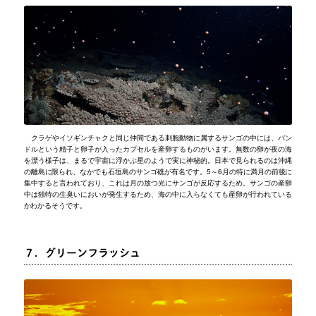
クラゲやイソギンチャクと同じ仲間である刺胞動物に属するサンゴの中には、バン
ドルという精子と卵子が入ったカプセルを産卵するものがいます。無数の卵が夜の海
を漂う様子は、まるで宇宙に浮かぶ星のようで実に神秘的。日本で見られるのは沖縄
の離島に限られ、なかでも石垣島のサンゴ礁が有名です。5～6月の特に満月の前後に
集中すると言われており、これは月の放つ光にサンゴが反応するため。サンゴの産卵
中は独特の生臭いにおいが発生するため、海の中に入らなくても産卵が行われている
かわかるそうです。
７．グリーンフラッシュ