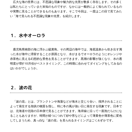
広大な海の世界には、不思議な現象や魅力的な光景が数多く存在します。その多く
は私たちにとっていまだ未知のものですが、なかには一般的によく知られているもの
や実際に見ることができるものもあります。そこで今回は、一度はこの目で見てみた
い「海で見られる不思議な現象や光景」を紹介します。
１．水中オーロラ
鹿児島県南部の海に浮かぶ硫黄島。その周辺の海中では、海底温泉から吹き出す濁
った水が海中に滞留することが原因となり、水がまるでオーロラのようにオレンジや
赤茶色に見える幻想的な景色を見ることができます。黒潮の影響が強くなり、水の透
明度が増す10月頃がベストタイミング。この時期に合わせてダイビングをしてみるの
はいかがでしょうか。
２．波の花
「波の花」とは、プランクトンや海藻などが海水と交じり合い、撹拌されることに
よって発生する泡状の物質を指し、特に冬の風が強い日に発生する現象です。日本で
は、北海道や北陸の日本側で見ることができます。海岸線に沿って一面泡だらけにな
ることもありますが、時間が経つにつれて砂や苔などによって薄黄色や薄茶色に変色
してしまうため、真っ白な「波の花」を見られるタイミングはごくわずかです。