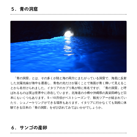
５．青の洞窟
「青の洞窟」とは、その多くが陸と海の両方にまたがっている洞窟で、海底に反射
した太陽光線が海中を通過し、青色の光だけが届くことで海面が青く輝いて見えるこ
とから名付けられました。イタリアのカプリ島が特に有名ですが、「青の洞窟」と呼
ばれるものは実は世界中に存在しています。北海道の小樽や沖縄県の真栄田岬など日
本にもいくつもあります。5～10月頃がベストシーズンで、観光ツアーが組まれてい
たり、シュノーケリングができる場所もあります。イタリアに行かなくても気軽に体
験できる日本の「青の洞窟」をぜひ訪れてみてはいかがでしょうか。
６．サンゴの産卵