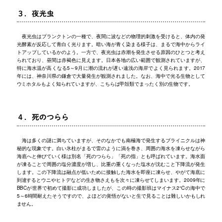
３．夜光虫
夜光虫はプランクトンの一種で、夜間に波などの物理的刺激を受けると、体内の発
光酵素が反応して青白く光ります。暗い海が青く染まる様子は、まるで海中からライ
トアップしているかのよう。一方で、夜光虫は赤潮を発生させる原因のひとつと考え
られており、昼間は赤褐色に見えます。日本各地の広い範囲で観測されていますが、
特に海水温が高くなる5～9月に潮の流れが遅い遠浅の海岸でよく見られます。2017
年には、神奈川県の鎌倉で大量発生が観測されました。なお、海中で光る生物として
ウミホタルもよく知られていますが、こちらは甲殻類でまったく別の生物です。
４．死のつらら
海は多くの謎に満ちていますが、そのなかでも南極海で発生するブライニクルは神
秘的な現象です。白い氷柱がまるで雷のように渦を巻き、周囲の海水を凍らせながら
海底へと伸びていく様は別名「死のつらら」「死の指」とも呼ばれています。海水面
が凍ることで周囲の塩分濃度が増し、比重の重くなった塩水が沈むこと下降流が発生
します。この下降流は融点が低いために接触した海水を即座に凍らせ、やがて海底に
到達するとウニやヒトデなどの生き物さえもを次々に凍らせてしまいます。2009年に
BBCが世界で初めて撮影に成功しましたが、この時の撮影班はマイナス2℃の海中で
5～6時間耐えたそうですので、よほどの覚悟がないと生で見ることは難しいかもしれ
ません。