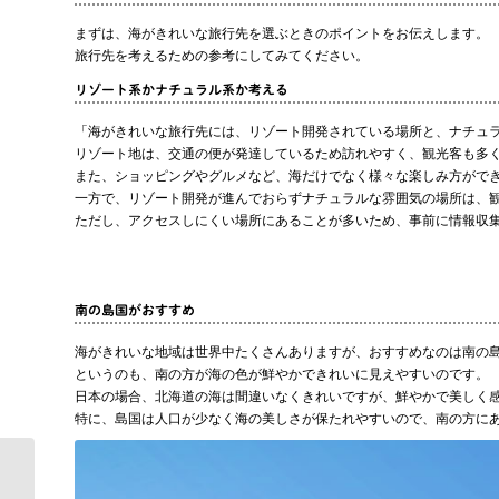
まずは、海がきれいな旅行先を選ぶときのポイントをお伝えします。
旅行先を考えるための参考にしてみてください。
リゾート系かナチュラル系か考える
「海がきれいな旅行先には、リゾート開発されている場所と、ナチュ
リゾート地は、交通の便が発達しているため訪れやすく、観光客も多
また、ショッピングやグルメなど、海だけでなく様々な楽しみ方がで
一方で、リゾート開発が進んでおらずナチュラルな雰囲気の場所は、
ただし、アクセスしにくい場所にあることが多いため、事前に情報収
南の島国がおすすめ
海がきれいな地域は世界中たくさんありますが、おすすめなのは南の
というのも、南の方が海の色が鮮やかできれいに見えやすいのです。
日本の場合、北海道の海は間違いなくきれいですが、鮮やかで美しく
特に、島国は人口が少なく海の美しさが保たれやすいので、南の方に
【環境】プラスチック