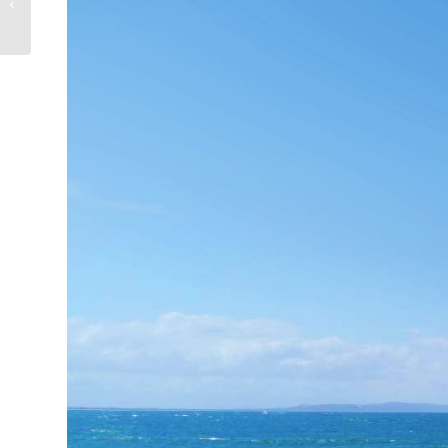
は悪者？SDGsって何？