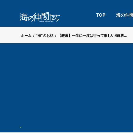
TOP
海の仲
ホーム
/
"海"のお話
/
【厳選】一生に一度は行って欲しい海5選…