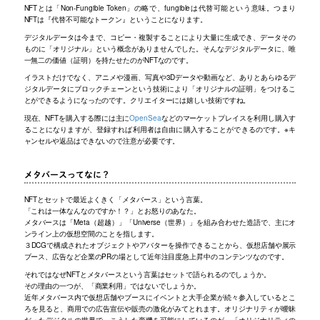
NFTとは「Non-Fungible Token」の略で、fungibleは代替可能という意味。つまり
NFTは『代替不可能なトークン』ということになります。
デジタルデータは今まで、コピー・複製することにより大量に生成でき、データその
ものに「オリジナル」という概念がありませんでした。そんなデジタルデータに、唯
一無二の価値（証明）を持たせたのがNFTなのです。
イラストだけでなく、アニメや漫画、写真や3Dデータや動画など、ありとあらゆるデ
ジタルデータにブロックチェーンという技術により「オリジナルの証明」をつけるこ
とができるようになったのです。クリエイターには嬉しい技術ですね。
現在、NFTを購入する際には主に
OpenSea
などのマーケットプレイスを利用し購入す
ることになりますが、登録すれば利用者は自由に購入することができるのです。※キ
ャンセルや返品はできないので注意が必要です。
メタバースってなに？
NFTとセットで最近よくきく「メタバース」という言葉。
「これは一体なんなのですか！？」とお怒りのあなた。
メタバースは「Meta（超越）」「Universe（世界）」を組み合わせた造語で、主にオ
ンライン上の仮想空間のことを指します。
３DCGで構成されたオブジェクトやアバターを操作できることから、仮想店舗や展示
ブース、広告など企業のPRの場として近年注目度急上昇中のコンテンツなのです。
それではなぜNFTとメタバースという言葉はセットで語られるのでしょうか。
その理由の一つが、「商業利用」ではないでしょうか。
近年メタバース内で仮想店舗やブースにイベントと大手企業が続々参入しているとこ
ろを見ると、商用での広告宣伝や販売の激化がみてとれます。オリジナリティが曖昧
だったデジタルの世界で、こうした商機を可能にしているのが、「オリジナリティの