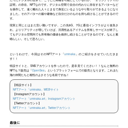
証明」の存在、NFTなのです。デジタル空間で自分の代わりに存在するアバターなど
を操作して、遠く離れた人々とまるで身近にいるようなやり取りができるようになり
ました。そのアバターの服や建物など自分だけのものを持ち続けることができるので
す。
現実と同じとはまだ言い難いですが、この先6G、7Gと通信インフラがより改良さ
れ、よりリアリティが増していけば、汎用性あるアイテムを所有しサービスが終了し
てもデジタル空間内でも所有物の価値を維持し続けることができるのです。なんと素
晴らしい。そして恐ろしい。
というわけで、今回はそのNFTアート「
uminaka
」のご紹介をさせていただきま
す！！
特設サイトと、SNSアカウントを作ったので。是非見てください！！なんと無料の
NFTも？販売は「
OpenSea
」というプラットフォームでの販売となります。これまた
海の仲間たちと相性のよさそうな名前ですね！
【特設サイト】
NFTアート「uminaka」WEBサイト
【Instagramアカウント】
NFTアート「uminaka.art」Instagramアカウント
【Twitterアカウント】
NFTアート「uminaka.art」Twitterアカウント
最後に