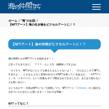
ホーム
/
"海"のお話
/
【NFTアート】海の生き物をピクセルアートに！？
【NFTアート】海の仲間がピクセルアートに！？
海の仲間たちがNFTアートを始めます！！
と言ってもまだまだ、「？？？」という方、結構多いですよね。
「そうそう、NFTがないととても食えたもんじゃないよ！」「そんなところでNFTし
すぎだよ…」とかなんとなく意味がわからずNFTを使っているあなた。「ＮFTアー
ト」や「メタバース」という言葉もダイブ聞きなれてきましたが、まだまだ知らない
人も多いみたい。
というわけで、今回はNFTについて説明しつつ、NFTアート「
uminaka
」のご紹介を
させていただきたいと思います！！それでは早速！
NFTってなに？