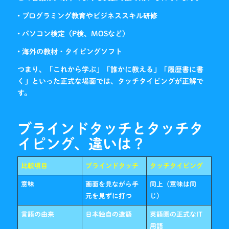
• プログラミング教育やビジネススキル研修
• パソコン検定（P検、MOSなど）
• 海外の教材・タイピングソフト
つまり、「これから学ぶ」「誰かに教える」「履歴書に書
く」といった正式な場面では、タッチタイピングが正解で
す。
ブラインドタッチとタッチタ
イピング、違いは？
比較項目
ブラインドタッチ
タッチタイピング
意味
画面を見ながら手
同上（意味は同
元を見ずに打つ
じ）
言語の由来
日本独自の造語
英語圏の正式なIT
用語