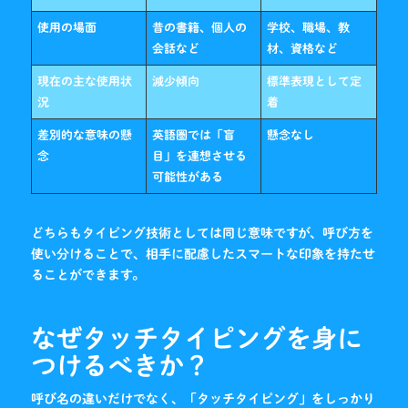
使用の場面
昔の書籍、個人の
学校、職場、教
会話など
材、資格など
現在の主な使用状
減少傾向
標準表現として定
況
着
差別的な意味の懸
英語圏では「盲
懸念なし
念
目」を連想させる
可能性がある
どちらもタイピング技術としては同じ意味ですが、呼び方を
使い分けることで、相手に配慮したスマートな印象を持たせ
ることができます。
なぜタッチタイピングを身に
つけるべきか？
呼び名の違いだけでなく、「タッチタイピング」をしっかり