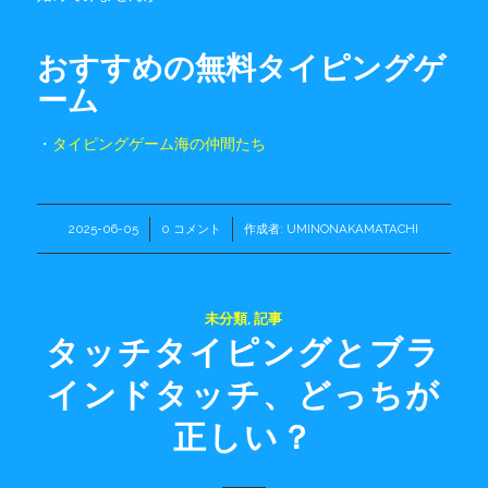
おすすめの無料タイピングゲ
ーム
・
タイピングゲーム海の仲間たち
2025-06-05
/
0 コメント
/
作成者:
UMINONAKAMATACHI
未分類
,
記事
タッチタイピングとブラ
インドタッチ、どっちが
正しい？