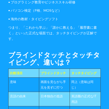
• プログラミング教育やビジネススキル研修
• パソコン検定（P検、MOSなど）
• 海外の教材・タイピングソフト
つまり、「これから学ぶ」「誰かに教える」「履歴書に書
く」といった正式な場面では、タッチタイピングが正解で
す。
ブラインドタッチとタッチタ
イピング、違いは？
比較項目
ブラインドタッチ
タッチタイピング
意味
画面を見ながら手
同上（意味は同
元を見ずに打つ
じ）
言語の由来
日本独自の造語
英語圏の正式なIT
用語