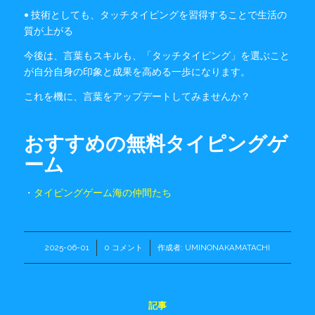
• 技術としても、タッチタイピングを習得することで生活の
質が上がる
今後は、言葉もスキルも、「タッチタイピング」を選ぶこと
が自分自身の印象と成果を高める一歩になります。
これを機に、言葉をアップデートしてみませんか？
おすすめの無料タイピングゲ
ーム
・
タイピングゲーム海の仲間たち
2025-06-01
/
0 コメント
/
作成者:
UMINONAKAMATACHI
記事