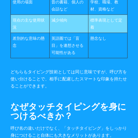
使用の場面
昔の書籍、個人の
学校、職場、教
会話など
材、資格など
現在の主な使用状
減少傾向
標準表現として定
況
着
差別的な意味の懸
英語圏では「盲
懸念なし
念
目」を連想させる
可能性がある
どちらもタイピング技術としては同じ意味ですが、呼び方を
使い分けることで、相手に配慮したスマートな印象を持たせ
ることができます。
なぜタッチタイピングを身に
つけるべきか？
呼び名の違いだけでなく、「タッチタイピング」をしっかり
身につけること自体にも大きなメリットがあります。