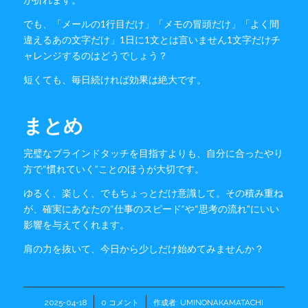
でも、「メールの1行目だけ」「メモの冒頭だけ」「よく間
違えるあの文字だけ」1日に1文とは言いません1文字だけチ
ャレンジするのはどうでしょう？
短くても、毎日続ければ効果は絶大です。
まとめ
完璧なブラインドタッチを目指すよりも、自分に合ったやり
方で“慣れていく”ことのほうが大切です。
ゆるく、楽しく、でもちょっとだけ意識して。その積み重ね
が、確実にあなたの“仕事のスピード”や“思考の流れ”にいい
影響を与えてくれます。
肩の力を抜いて、今日から少しだけ始めてみませんか？
2025-04-18
/
0 コメント
/
作成者:
UMINONAKAMATACHI