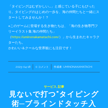
「タイピングはむずかしい…」と感じている子にもぴった
り。タイピングのはじめの一歩を、海の仲間たちと一緒にス
タートしてみませんか！？
※このゲームに登場する生き物たちは、「海の生き物専門フ
リーイラスト集 海の仲間たち」
（
https://uminonakamatachi.com/
）」から生まれたキャラク
ターたち。
かわいい＆クールな世界観にも注目です！
2025-04-18
/
0 コメント
/
作成者:
UMINONAKAMATACHI
サービス
,
記事
見ないで打つ”タイピング
術─ブラインドタッチ入