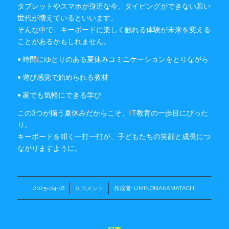
タブレットやスマホが身近な今、タイピングができない若い
世代が増えているといいます。
そんな中で、キーボードに楽しく触れる体験が未来を変える
ことがあるかもしれません。
• 時間にゆとりのある夏休みコミニケーションをとりながら
• 遊び感覚で始められる教材
• 家でも気軽にできる学び
この3つが揃う夏休みだからこそ、IT教育の一歩目にぴった
り。
キーボードを叩く一打一打が、子どもたちの笑顔と成長につ
ながりますように。
2025-04-18
/
0 コメント
/
作成者:
UMINONAKAMATACHI