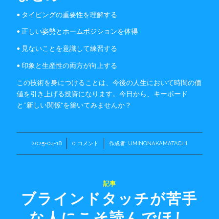
• タイピングの重要性を理解する
• 正しい姿勢とホームポジションを体得
• 見ないことを意識して練習する
• 印象と生産性の両方が向上する
この技術を身につけることは、今後の人生において時間の価
値を引き上げる投資になります。今日から、キーボード
と“新しい関係”を築いてみませんか？
2025-04-18
/
0 コメント
/
作成者:
UMINONAKAMATACHI
記事
ブラインドタッチが苦手
な人にこそ読んでほし