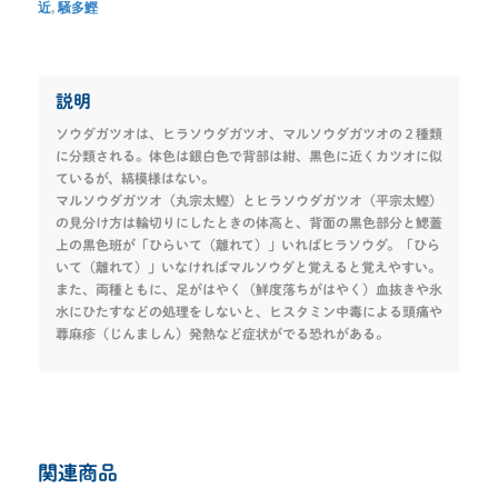
近
,
騒多鰹
説明
ソウダガツオは、ヒラソウダガツオ、マルソウダガツオの２種類
に分類される。体色は銀白色で背部は紺、黒色に近くカツオに似
ているが、縞模様はない。
マルソウダガツオ（丸宗太鰹）とヒラソウダガツオ（平宗太鰹）
の見分け方は輪切りにしたときの体高と、背面の黒色部分と鰓蓋
上の黒色班が「ひらいて（離れて）」いればヒラソウダ。「ひら
いて（離れて）」いなければマルソウダと覚えると覚えやすい。
また、両種ともに、足がはやく（鮮度落ちがはやく）血抜きや氷
水にひたすなどの処理をしないと、ヒスタミン中毒による頭痛や
蕁麻疹（じんましん）発熱など症状がでる恐れがある。
関連商品