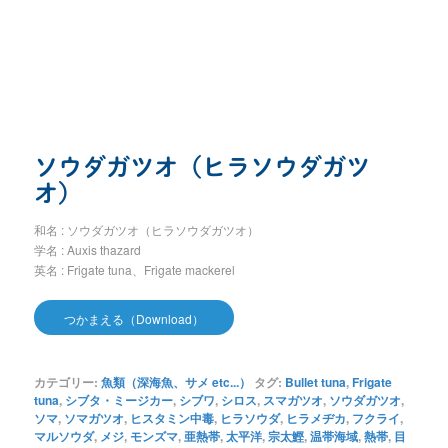
ソウダガツオ（ヒラソウダガツ
オ）
和名 : ソウダガツオ（ヒラソウダガツオ）
学名 : Auxis thazard
英名 : Frigate tuna、Frigate mackerel
つかまえる（Download）
カテゴリー:
魚類（深海魚、サメ etc...）
タグ:
Bullet tuna
,
Frigate
tuna
,
シブタ・ミージカー
,
シブワ
,
シロス
,
スマガツオ
,
ソウダガツオ
,
ソマ
,
ソマガツオ
,
ヒスタミン中毒
,
ヒラソウダ
,
ヒラメヂカ
,
フクライ
,
マルソウダ
,
メジ
,
モンズマ
,
亜熱帯
,
太平洋
,
宗太鰹
,
温帯海域
,
熱帯
,
目