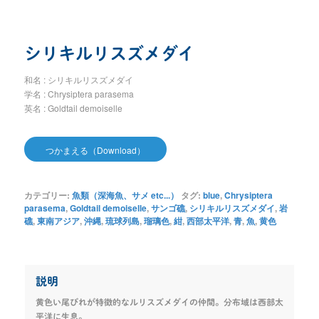
シリキルリスズメダイ
和名 : シリキルリスズメダイ
学名 : Chrysiptera parasema
英名 : Goldtail demoiselle
つかまえる（Download）
カテゴリー:
魚類（深海魚、サメ etc...）
タグ:
blue
,
Chrysiptera
parasema
,
Goldtail demoiselle
,
サンゴ礁
,
シリキルリスズメダイ
,
岩
礁
,
東南アジア
,
沖縄
,
琉球列島
,
瑠璃色
,
紺
,
西部太平洋
,
青
,
魚
,
黄色
説明
黄色い尾びれが特徴的なルリスズメダイの仲間。分布域は西部太
平洋に生息。