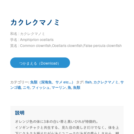
カクレクマノミ
和名 : カクレクマノミ
学名 :
Amphiprion ocellaris
英名 : Common clownfish,Ocellaris clownfish,False percula clownfish
つかまえる（Download）
カテゴリー:
魚類（深海魚、サメ etc...）
タグ:
fish
,
カクレクマノミ
,
サ
ンゴ礁
,
ニモ
,
フィッシュ
,
マーリン
,
魚
,
魚類
説明
オレンジ色の体に3本の白い帯と黒いひれが特徴的。
イソギンチャクと共生する、見た目の美しさだけでなく、体を上
下にクネクネ振りながら泳ぐユニークな泳ぎの愛らしさから、観