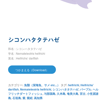
シコンハタタテハゼ
和名 : シコンハタタテハゼ
学名 : Nemateleotris helfrichi
英名 : Helfrichs’ dartfish
つかまえる（Download）
カテゴリー:
魚類（深海魚、サメ etc...）
タグ:
helfrichi
,
Helfrichs'
dartfish
,
Nemateleotris helfrichi
,
シコンハタタテハゼ
,
パープル
,
ヘル
フリッチダートフィッシュ
,
与那国島
,
久米島
,
奄美大島
,
宮古
,
小笠原諸
島
,
石垣島
,
紫
,
紫紺
,
高知県