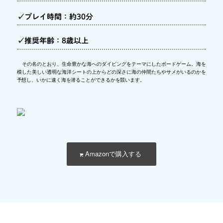
✓プレイ時間：約30分
✓推奨年齢：8歳以上
その名のとおり、生命豊かな海へのダイビングをテーマにしたボードゲーム。海を
模した美しい透明な海洋シートの上からどの深さに海の仲間たちやサメがいるのかを
予想し、いかに速く海を潜ることができるかを競います。
Amazonで購入する