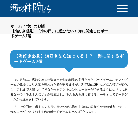
ホーム
/
"海"のお話
/
【海好き必見】「海の日」に遊びたい！ 海に関連したボー
ドゲーム7選...
【海好き必見】海好きなら知ってる！？ 海に関するボ
ードゲーム7選
ひと昔前は、家族や友人が集まった時の娯楽の定番だったボードゲーム。テレビゲ
ームの登場により人気を奪われた感がありますが、近年ChatGPTなどのAI技術が進化
し、これまで人間しかできなかったことをコンピューターができるようになりつつあ
るなかで「考える大切さ」が見直され、考える力を身に着けるツールとしてボードゲ
ームが再注目されています。
そこで今回は、考える力を身に着けながら海の生き物の多様性や海の魅力について
知ることができるおすすめのボードゲームを7つご紹介します。