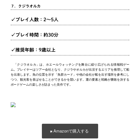
７．クジラオルカ
✓プレイ人数：2～5人
✓プレイ時間：約30分
✓推奨年齢：9歳以上
「クジラオルカ」は、ホエールウォッチングを舞台に繰り広げられる情報戦ゲー
ム。プレイヤーはツアー会社となり、クジラやオルカが出没するエリアを推理して船
を出港します。魚の位置を示す「魚群カード」や他の会社が船を出す場所を参考にし
つつ、観光客を喜ばせることができるかを競います。運の要素と戦略が勝敗を決する
ボードゲームの楽しさが詰まった良作です。
Amazonで購入する