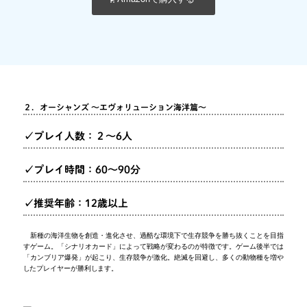
２．オーシャンズ ～エヴォリューション海洋篇～
✓プレイ人数：２～6人
✓プレイ時間：60～90分
✓推奨年齢：12歳以上
新種の海洋生物を創造・進化させ、過酷な環境下で生存競争を勝ち抜くことを目指
すゲーム。「シナリオカード」によって戦略が変わるのが特徴です。ゲーム後半では
「カンブリア爆発」が起こり、生存競争が激化。絶滅を回避し、多くの動物種を増や
したプレイヤーが勝利します。