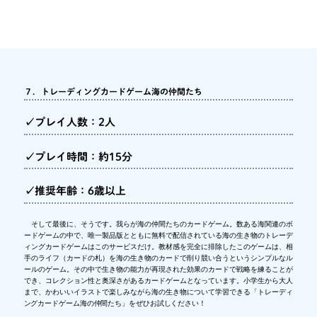
７．トレーディングカードゲーム海の仲間たち
✓プレイ人数：2人
✓プレイ時間：約15分
✓推奨年齢：6歳以上
そして最後に、そうです。我らが海の仲間たちのカードゲーム。数ある海関連のボ
ードゲームの中で、唯一製品版とともに無料で配信されている海の生き物のトレーデ
ィングカードゲームはこのサービスだけ。教材感を完全に排除したこのゲームは、相
手のライフ（カードの札）を海の生き物のカードで削り競い合うというシンプルなル
ールのゲーム。その中で生き物の能力が再現された効果のカードで戦略を練ることが
でき、コレクション性と奥深さがあるカードゲームとなっています。小学生から大人
まで、かわいいイラストで楽しみながら海の生き物について学習できる「トレーディ
ングカードゲーム海の仲間たち」をぜひお試しください！