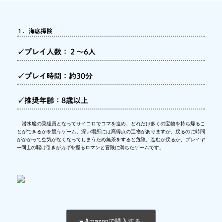
１．海底探険
✓プレイ人数：２～6人
✓プレイ時間：約30分
✓推奨年齢：8歳以上
潜水艦の乗組員となってサイコロでコマを進め、どれだけ多くの宝物を持ち帰るこ
とができるかを競うゲーム。深い場所には高得点の宝物がありますが、戻るのに時間
がかかって空気がなくなってしまうため無茶をすると危険。進むか戻るか、プレイヤ
ー同士の駆け引きがカギを握るロマンと冒険に満ちたゲームです。
Amazonで購入する