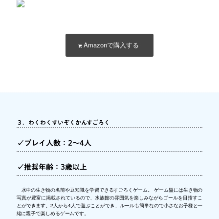
Amazonで購入する
３．わくわくすいぞくかんすごろく
✓プレイ人数：2～4人
✓推奨年齢：3歳以上
水中の生き物の名前や豆知識を学習できるすごろくゲーム。 ゲーム盤には生き物の
写真が豊富に掲載されているので、水族館の雰囲気を楽しみながらゴールを目指すこ
とができます。2人から4人で遊ぶことができ、ルールも簡単なので小さなお子様と一
緒に親子で楽しめるゲームです。