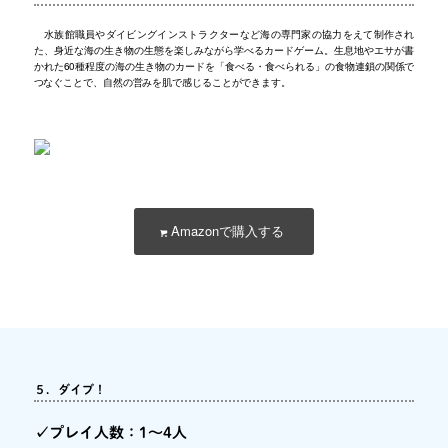
水族館職員やダイビングインストラクターなど海の専門家の協力をえて制作され
た、身近な海の生き物の生態を楽しみながら学べるカードゲーム。生息地やエサが書
かれた60種程度の海の生き物のカードを「食べる・食べられる」の食物連鎖の関係で
つなぐことで、自然の営みを肌で感じることができます。
Amazonで購入する
５．ダイブ！
✓プレイ人数：1～4人