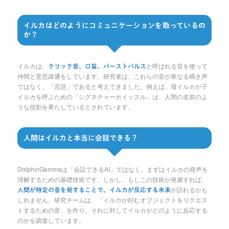
イルカはどのようにコミュニケーションを取っているの
か？
イルカは、
と呼ばれる音を使って
クリック音、口笛、バーストパルス
仲間と意思疎通をしています。研究者は、これらの音が単なる鳴き声
ではなく、「言語」であると考えてきました。例えば、母イルカが子
イルカを呼ぶための「シグネチャーホイッスル」は、人間の名前のよ
うな役割を果たしているとされています。
人間はイルカと本当に会話できる？
DolphinGemmaは「会話できるAI」ではなく、まずはイルカの発声を
理解するための基礎技術です。しかし、もしこの技術が発展すれば、
が訪れるかも
人間が特定の音を発することで、イルカが反応する未来
しれません。研究チームは、「イルカが好むオブジェクトをリクエス
トするための音」を作り、それに対してイルカがどのように反応する
のかを調査しています。