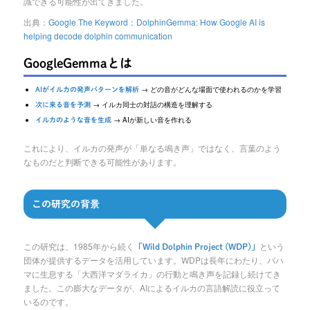
識できる可能性が出てきました。
出典：
Google The Keyword：DolphinGemma: How Google AI is
helping decode dolphin communication
GoogleGemmaとは
→ どの音がどんな場面で使われるのかを学習
AIがイルカの発声パターンを解析
→ イルカ同士の対話の構造を理解する
次に来る音を予測
→ AIが新しい音を作れる
イルカのような音を生成
これにより、イルカの発声が「単なる鳴き声」ではなく、言葉のよう
なものだと判断できる可能性があります。
この研究の背景
この研究は、1985年から続く
という
「Wild Dolphin Project (WDP)」
団体が提供するデータを活用しています。WDPは長年にわたり、バハ
マに生息する「大西洋マダライカ」の行動と鳴き声を記録し続けてき
ました。この膨大なデータが、AIによるイルカの言語解読に役立って
いるのです。