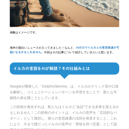
画像はイメージです。
海外の面白いニュースが入ってきました！なんと、
AIの力でイルカとの意思疎通が可
今回はその記事について紹介していきたいと思います。
能になるかもしれません。
イルカの言語をAIが解読？その仕組みとは
Googleが開発した「DolphinGemma」は、イルカのクリック音や口笛
を解析し、コミュニケーションパターンを学習することで、新たな可
能性の扉を開こうとしています。
この技術が進化すれば、私たちはイルカと”会話”できる未来を迎えるか
もしれません！この技術のポイントは、イルカの音声を「言語的なパ
ターン」として識別し、彼らの意思疎通の法則を発見すること。これ
により、今まで謎だったイルカの音声が「意味を持つ言葉」として認