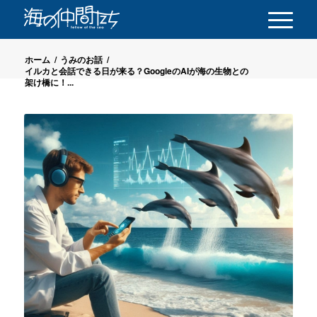
ホーム
/
うみのお話
/
イルカと会話できる日が来る？GoogleのAIが海の生物との
架け橋に！...