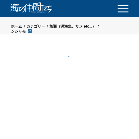
ホーム
/
カテゴリー
/
魚類（深海魚、サメ etc...）
/
シシャモ_