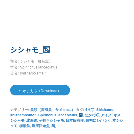
シシャモ_
和名 : シシャモ（柳葉魚）
学名 : Spirinchus lanceolatus
英名 : shishamo smelt
つかまえる（Download）
カテゴリー:
魚類（深海魚、サメ etc...）
タグ:
4文字
,
Shishamo
,
shishamosmelt
,
Spirinchus lanceolatus
,
,
むかわ町
,
アイヌ
,
オス
,
シシャモ
,
北海道
,
子持ちシシャモ
,
日本固有種
,
最初にシがつく
,
本シシ
ャモ
,
柳葉魚
,
遡河回遊魚
,
鵡川