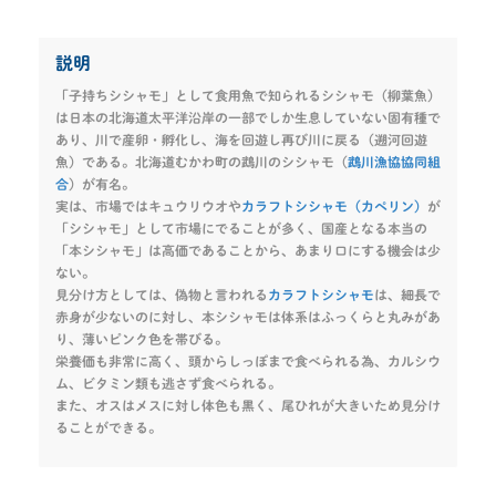
説明
「子持ちシシャモ」として食用魚で知られるシシャモ（柳葉魚）
は日本の北海道太平洋沿岸の一部でしか生息していない固有種で
あり、川で産卵・孵化し、海を回遊し再び川に戻る（遡河回遊
魚）である。北海道むかわ町の鵡川のシシャモ（
鵡川漁協協同組
合
）が有名。
実は、市場ではキュウリウオや
カラフトシシャモ（カペリン）
が
「シシャモ」として市場にでることが多く、国産となる本当の
「本シシャモ」は高価であることから、あまり口にする機会は少
ない。
見分け方としては、偽物と言われる
カラフトシシャモ
は、細長で
赤身が少ないのに対し、本シシャモは体系はふっくらと丸みがあ
り、薄いピンク色を帯びる。
栄養価も非常に高く、頭からしっぽまで食べられる為、カルシウ
ム、ビタミン類も逃さず食べられる。
また、オスはメスに対し体色も黒く、尾ひれが大きいため見分け
ることができる。