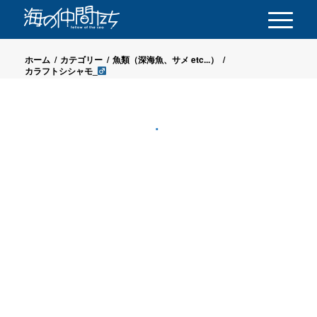
ホーム
/
カテゴリー
/
魚類（深海魚、サメ etc...）
/
カラフトシシャモ_