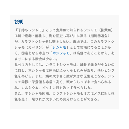
説明
「子持ちシシャモ」として食用魚で知られるシシャモ（柳葉魚）
は川で産卵・孵化し、海を回遊し再び川に戻る（遡河回遊魚）
が、カラフトシシャモは遡上しない。市場では、このカラフトシ
シャモ（カペリン）が「
シシャモ
」として市場にでることが多
く、国産となる本当の「
本シシャモ
」は高価であることから、あ
まり口にする機会は少ない。
見分け方としては、カラフトシシャモは、細長で赤身が少ないの
に対し、本シシャモは体系はふっくらと丸みがあり、薄いピンク
色を帯びる。また、鱗の大きさと数が大きな区別点となる。シシ
ャモ同様に栄養価も非常に高く、頭からしっぽまで食べられる
為、カルシウム、ビタミン類も逃さず食べられる。
また、本シシャモ同様、カラフトシシャモもオスはメスに対し体
色も黒く、尾ひれが大きいため見分けることができる。