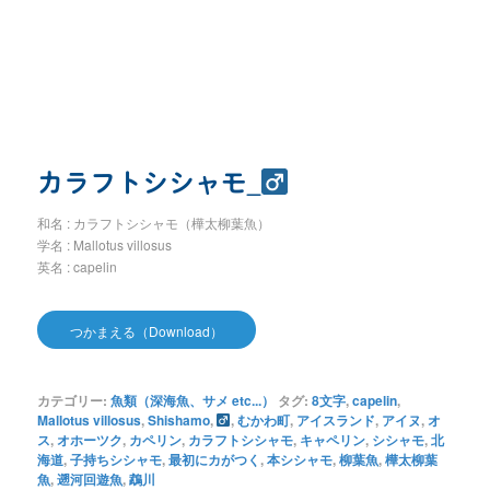
カラフトシシャモ_
和名 : カラフトシシャモ（樺太柳葉魚）
学名 : Mallotus villosus
英名 : capelin
つかまえる（Download）
カテゴリー:
魚類（深海魚、サメ etc...）
タグ:
8文字
,
capelin
,
Mallotus villosus
,
Shishamo
,
,
むかわ町
,
アイスランド
,
アイヌ
,
オ
ス
,
オホーツク
,
カペリン
,
カラフトシシャモ
,
キャペリン
,
シシャモ
,
北
海道
,
子持ちシシャモ
,
最初にカがつく
,
本シシャモ
,
柳葉魚
,
樺太柳葉
魚
,
遡河回遊魚
,
鵡川