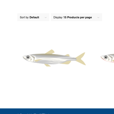
Sort by
Display
Default
15 Products per page