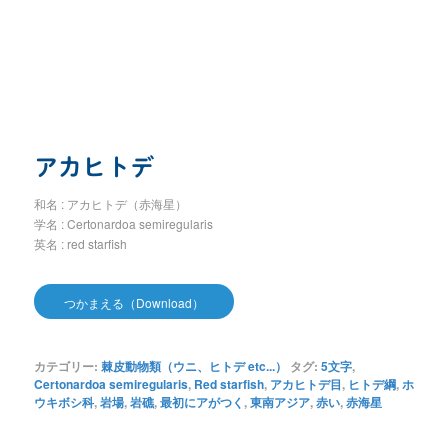
アカヒトデ
和名 : アカヒトデ（赤海星）
学名 : Certonardoa semiregularis
英名 : red starfish
つかまえる（Download）
カテゴリー:
棘皮動物類（ウニ、ヒトデ etc...）
タグ:
5文字
,
Certonardoa semiregularis
,
Red starfish
,
アカヒトデ目
,
ヒトデ綱
,
ホ
ウキボシ科
,
岩場
,
岩礁
,
最初にアがつく
,
東南アジア
,
赤い
,
赤海星