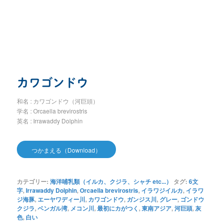
カワゴンドウ
和名 : カワゴンドウ（河巨頭）
学名 : Orcaella brevirostris
英名 : Irrawaddy Dolphin
つかまえる（Download）
カテゴリー:
海洋哺乳類（イルカ、クジラ、シャチ etc...）
タグ:
6文
字
,
Irrawaddy Dolphin
,
Orcaella brevirostris
,
イラワジイルカ
,
イラワ
ジ海豚
,
エーヤワディー川
,
カワゴンドウ
,
ガンジス川
,
グレー
,
ゴンドウ
クジラ
,
ベンガル湾
,
メコン川
,
最初にカがつく
,
東南アジア
,
河巨頭
,
灰
色
,
白い