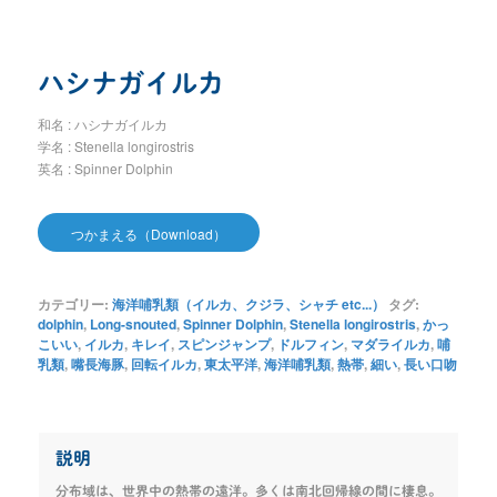
ハシナガイルカ
和名 : ハシナガイルカ
学名 : Stenella longirostris
英名 : Spinner Dolphin
つかまえる（Download）
カテゴリー:
海洋哺乳類（イルカ、クジラ、シャチ etc...）
タグ:
dolphin
,
Long-snouted
,
Spinner Dolphin
,
Stenella longirostris
,
かっ
こいい
,
イルカ
,
キレイ
,
スピンジャンプ
,
ドルフィン
,
マダライルカ
,
哺
乳類
,
嘴長海豚
,
回転イルカ
,
東太平洋
,
海洋哺乳類
,
熱帯
,
細い
,
長い口吻
説明
分布域は、世界中の熱帯の遠洋。多くは南北回帰線の間に棲息。