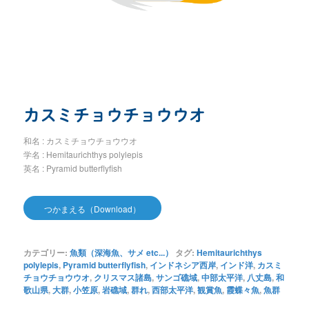
カスミチョウチョウウオ
和名 : カスミチョウチョウウオ
学名 : Hemitaurichthys polylepis
英名 : Pyramid butterflyfish
つかまえる（Download）
カテゴリー:
魚類（深海魚、サメ etc...）
タグ:
Hemitaurichthys
polylepis
,
Pyramid butterflyfish
,
インドネシア西岸
,
インド洋
,
カスミ
チョウチョウウオ
,
クリスマス諸島
,
サンゴ礁域
,
中部太平洋
,
八丈島
,
和
歌山県
,
大群
,
小笠原
,
岩礁域
,
群れ
,
西部太平洋
,
観賞魚
,
霞蝶々魚
,
魚群