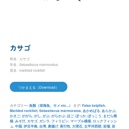
カサゴ
和名 : カサゴ
学名 : Sebastiscus marmoratus
英名 : marbled rockfish
つかまえる（Download）
カテゴリー:
魚類（深海魚、サメ etc...）
タグ:
False kelpfish
,
Marbled rockfish
,
Sebastiscus marmoratus
,
あかめばる
,
あらかぶ
,
かさご
,
ががら
,
がし
,
がぶ
,
がらかぶ
,
ほご
,
ぼっか
,
ぼっこう
,
まだら模
様
,
みそ汁
,
カサゴ
,
ガシラ
,
フィリピン
,
マーブル模様
,
ロックフィッシ
ュ
,
中国
,
伊豆半島
,
台湾
,
唐揚げ
,
夜行性
,
大理石
,
太平洋西部
,
岩場
,
岩