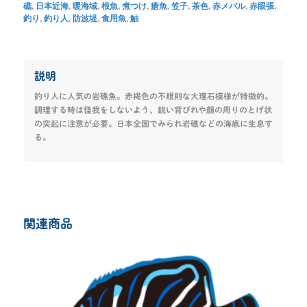
礁
,
日本近海
,
暖海域
,
根魚
,
煮つけ
,
瘡魚
,
笠子
,
茶色
,
赤メバル
,
赤眼張
,
釣り
,
釣り人
,
防波堤
,
食用魚
,
鮋
説明
釣り人に人気の岩礁魚。赤褐色の不規則な大理石模様が特徴的。
調理する時は怪我をしないよう、鋭い背びれや顔の周りのとげ状
の突起に注意が必要。日本全国でみられ岩礁などの海底に生息す
る。
関連商品