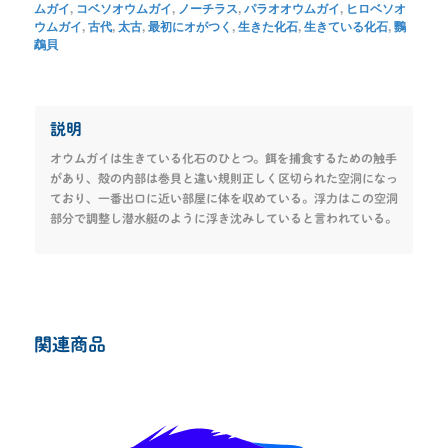
ムガイ
,
コベソオウムガイ
,
ノーチラス
,
パラオオウムガイ
,
ヒロベソオ
ウムガイ
,
古代
,
太古
,
最初にオがつく
,
生きた化石
,
生きている化石
,
鸚
鵡貝
説明
オウムガイは生きている化石のひとつ。餌を捕食するための触手
があり、殻の内部は巻貝と違い規則正しく区切られた空洞になっ
ており、一番出口に近い部屋に体を収めている。浮力はこの空洞
部分で調整し潜水艇のように浮き沈みしていると言われている。
関連商品