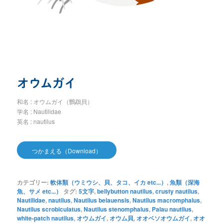
オウムガイ
和名 : オウムガイ（鸚鵡貝）
学名 : Nautilidae
英名 : nautilus
つかまえる（Download）
カテゴリー:
軟体類（ウミウシ、貝、タコ、イカ etc...）
,
魚類（深海
魚、サメ etc...）
タグ:
5文字
,
bellybutton nautilus
,
crusty nautilus
,
Nautilidae
,
nautilus
,
Nautilus belauensis
,
Nautilus macromphalus
,
Nautilus scrobiculatus
,
Nautilus stenomphalus
,
Palau nautilus
,
white-patch nautilus
,
オウムガイ
,
オウム貝
,
オオベソオウムガイ
,
オオ