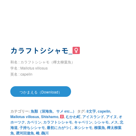
カラフトシシャモ_
和名 : カラフトシシャモ（樺太柳葉魚）
学名 : Mallotus villosus
英名 : capelin
つかまえる（Download）
カテゴリー:
魚類（深海魚、サメ etc...）
タグ:
8文字
,
capelin
,
Mallotus villosus
,
Shishamo
,
,
むかわ町
,
アイスランド
,
アイヌ
,
オ
ホーツク
,
カペリン
,
カラフトシシャモ
,
キャペリン
,
シシャモ
,
メス
,
北
海道
,
子持ちシシャモ
,
最初にカがつく
,
本シシャモ
,
柳葉魚
,
樺太柳葉
魚
,
遡河回遊魚
,
雌
,
鵡川