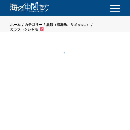
ホーム
/
カテゴリー
/
魚類（深海魚、サメ etc...）
/
カラフトシシャモ_