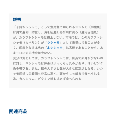
説明
「子持ちシシャモ」として食用魚で知られるシシャモ（柳葉魚）
は川で産卵・孵化し、海を回遊し再び川に戻る（遡河回遊魚）
が、カラフトシシャモは遡上しない。市場では、このカラフトシ
シャモ（カペリン）が「
シシャモ
」として市場にでることが多
く、国産となる本当の「
本シシャモ
」は高価であることから、あ
まり口にする機会は少ない。
見分け方としては、カラフトシシャモは、細長で赤身が少ないの
に対し、本シシャモは体系はふっくらと丸みがあり、薄いピンク
色を帯びる。また、鱗の大きさと数が大きな区別点となる。シシ
ャモ同様に栄養価も非常に高く、頭からしっぽまで食べられる
為、カルシウム、ビタミン類も逃さず食べられる
関連商品