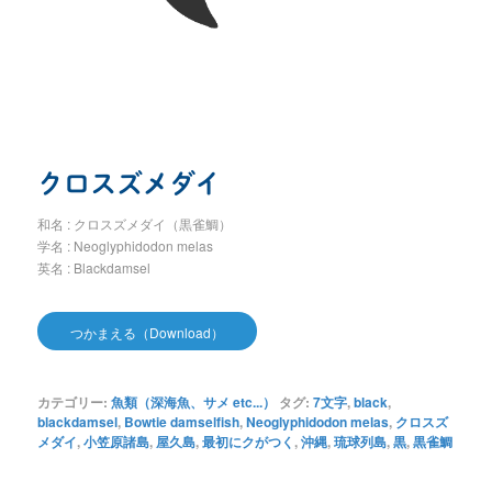
クロスズメダイ
和名 : クロスズメダイ（黒雀鯛）
学名 : Neoglyphidodon melas
英名 : Blackdamsel
つかまえる（Download）
カテゴリー:
魚類（深海魚、サメ etc...）
タグ:
7文字
,
black
,
blackdamsel
,
Bowtie damselfish
,
Neoglyphidodon melas
,
クロスズ
メダイ
,
小笠原諸島
,
屋久島
,
最初にクがつく
,
沖縄
,
琉球列島
,
黒
,
黒雀鯛