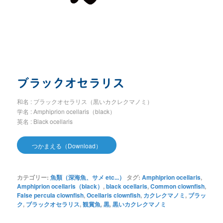
ブラックオセラリス
和名 : ブラックオセラリス（黒いカクレクマノミ）
学名 : Amphiprion ocellaris（black）
英名 : Black ocellaris
つかまえる（Download）
カテゴリー:
魚類（深海魚、サメ etc...）
タグ:
Amphiprion ocellaris
,
Amphiprion ocellaris（black）
,
black ocellaris
,
Common clownfish
,
False percula clownfish
,
Ocellaris clownfish
,
カクレクマノミ
,
ブラッ
ク
,
ブラックオセラリス
,
観賞魚
,
黒
,
黒いカクレクマノミ