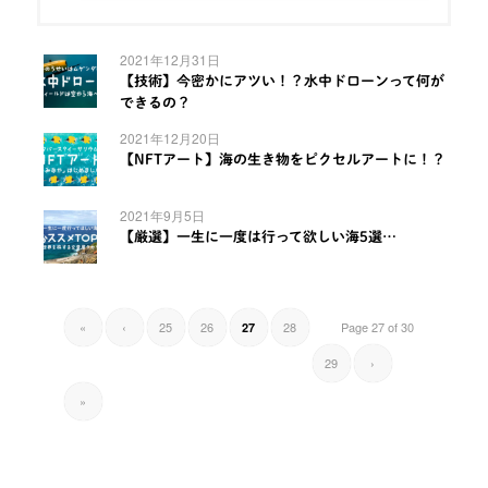
2021年12月31日
【技術】今密かにアツい！？水中ドローンって何が
できるの？
2021年12月20日
【NFTアート】海の生き物をピクセルアートに！？
2021年9月5日
【厳選】一生に一度は行って欲しい海5選…
«
‹
25
26
28
Page 27 of 30
27
29
›
»