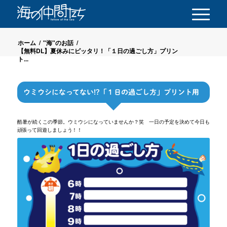
ホーム
/
"海"のお話
/
【無料DL】夏休みにピッタリ！「１日の過ごし方」プリン
ト...
ウミウシになってない!?「１日の過ごし方」プリント用
酷暑が続くこの季節。ウミウシになっていませんか？笑 一日の予定を決めて今日も
頑張って回遊しましょう！！