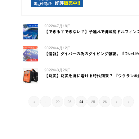
2022年7月18日
【できる？できない？】子連れで御蔵島ドルフィン
2022年4月12日
【情報】ダイバーの為のダイビング雑誌。『DiveLi
2022年3月26日
【防災】防災を身に着ける時代到来？ 『ウクラン®
«
‹
22
23
25
26
›
»
24