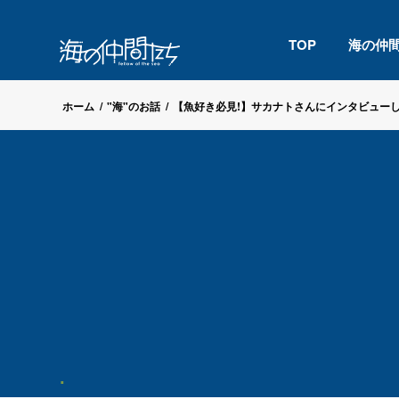
TOP
海の仲
ホーム
/
"海"のお話
/
【魚好き必見!】サカナトさんにインタビューして