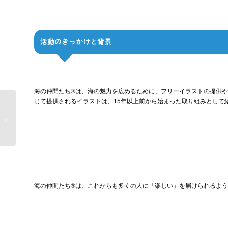
活動のきっかけと背景
海の仲間たち®は、海の魅力を広めるために、フリーイラストの提供や
じて提供されるイラストは、15年以上前から始まった取り組みとして
【海の魅力】初めて海
に触れる人へのガイド-
AI生成記事
海の仲間たち®は、これからも多くの人に「楽しい」を届けられるよ