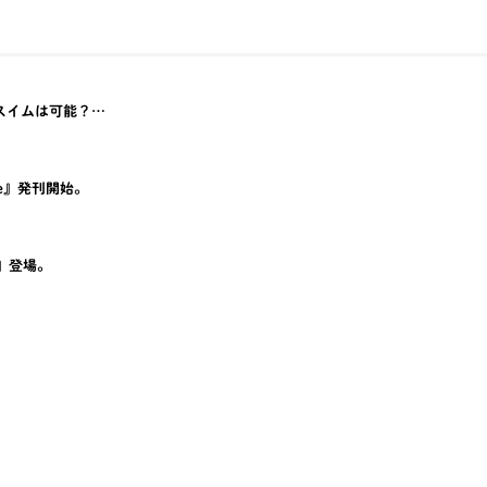
スイムは可能？…
fe』発刊開始。
』登場。