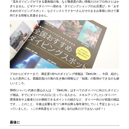
「流氷ダイビングができる最南端の地」など難易度の高い情報だけがプロ向けとはか
ぎりません。ビギナーダイバーへ奨める「ダイビングショップのお店選び」や「おす
すめのダイビングスポット」などインストラクターさんがそのままお客様に向けて案
内できる情報も見逃せません。
プロからビギナーまで、満足度120%のダイビング情報誌「DiveLife」。今回、紹介し
たもの意外にも、図鑑顔負けの海の生き物の情報など「知識」の取得ができるのも嬉
しいところ。
SNSIジャパン代表の栗山さんは「「DiveLife」はすべてのダイバーに向けたダイビン
グ雑誌。すでにダイバーの入口に立っている人から、スキルアップしたいダイバー、
環境保全や上級者だけが挑戦できるポイントの紹介など、ダイバー向けが前提の雑誌
です。」とのこと。今後は反響を見つつ来年以降も毎年発刊していく予定とおっしゃ
っていました。（この本気度をビシビシ感じるのは私だけではないはず！）
最後に