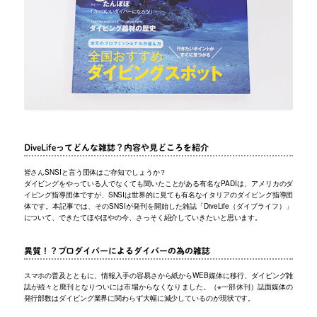
DiveLifeってどんな雑誌？内容や見どころを紹介
皆さんSNSIと言う団体はご存知でしょうか？
ダイビングをやっている人でなくても聞いたことがある有名なPADIは、アメリカのダ
イビング指導団体ですが、SNSIは世界的に見ても有名なイタリアのダイビング指導団
体です。本記事では、そのSNSIが発刊を開始した雑誌「DiveLife（ダイブライフ）」
について、できたてほやほやの今、さっそく紹介していきたいと思います。
異質！？プロダイバーによるダイバーの為の雑誌
スマホの普及とともに、情報入手の容易さから紙からWEB媒体に移行、ダイビング雑
誌が続々と廃刊となりついには市場からなくなりました。（※一部休刊）誌面媒体の
発行部数はダイビング業界に関わらず大幅に減少しているのが現状です。