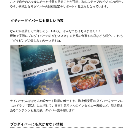
ことで自分のスキルに合った情報を得ることが可能。次のステップのビジョンが持ち
やすい構成となりダイバーの目標設定をサポートする流れとなっています。
ビギナーダイバーにも優しい内容
なんだか堅苦しくて難しそう…いいえ、そんなことはありません！！
現地で実際にプロダイバーの方がおススメする定番の食事やお店なども紹介。これも
「ダイビングの楽しみ」の一つですね。
ライバーたんぽぽさんのCカート取得レポートや、海上保安庁のダイバーをテーマに
したドラマ「DCU」に出演している吉川晃司さんのインタビュー掲載など、読み応え
あるコンテンツも魅力的。ダイバー愛を感じます！
プロダイバーにも欠かせない情報