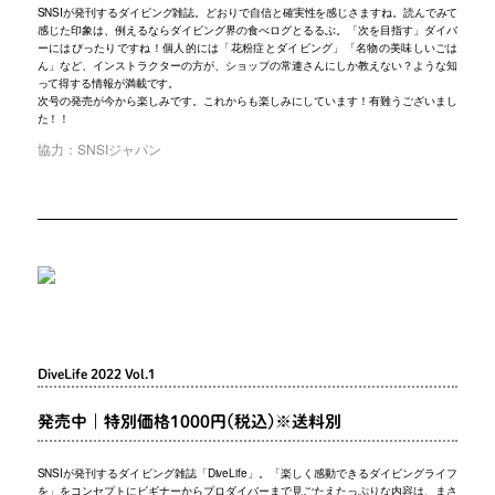
SNSIが発刊するダイビング雑誌。どおりで自信と確実性を感じさますね。読んでみて
感じた印象は、例えるならダイビング界の食べログとるるぶ。「次を目指す」ダイバ
ーにはぴったりですね！個人的には「花粉症とダイビング」「名物の美味しいごは
ん」など、インストラクターの方が、ショップの常連さんにしか教えない？ような知
って得する情報が満載です。
次号の発売が今から楽しみです。これからも楽しみにしています！有難うございまし
た！！
協力：SNSIジャパン
DiveLife 2022 Vol.1
発売中｜特別価格1000円(税込)※送料別
SNSIが発刊するダイビング雑誌「DiveLife」。「楽しく感動できるダイビングライフ
を」をコンセプトにビギナーからプロダイバーまで見ごたえたっぷりな内容は、まさ