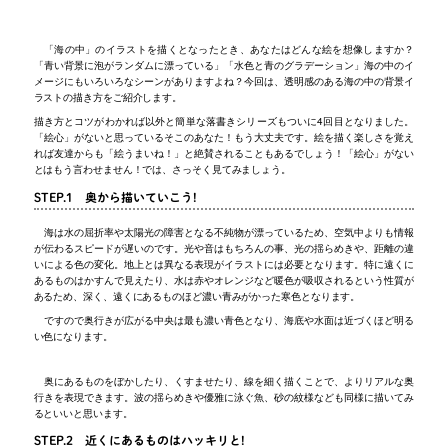
「海の中」のイラストを描くとなったとき、あなたはどんな絵を想像しますか？
「青い背景に泡がランダムに漂っている」「水色と青のグラデーション」海の中のイ
メージにもいろいろなシーンがありますよね？今回は、透明感のある海の中の背景イ
ラストの描き方をご紹介します。
描き方とコツがわかれば以外と簡単な落書きシリーズもついに4回目となりました。
「絵心」がないと思っているそこのあなた！もう大丈夫です。絵を描く楽しさを覚え
れば友達からも「絵うまいね！」と絶賛されることもあるでしょう！「絵心」がない
とはもう言わせません！では、さっそく見てみましょう。
STEP.1 奥から描いていこう!
海は水の屈折率や太陽光の障害となる不純物が漂っているため、空気中よりも情報
が伝わるスピードが遅いのです。光や音はもちろんの事、光の揺らめきや、距離の違
いによる色の変化。地上とは異なる表現がイラストには必要となります。特に遠くに
あるものはかすんで見えたり、水は赤やオレンジなど暖色が吸収されるという性質が
あるため、深く、遠くにあるものほど濃い青みがかった寒色となります。
ですので奥行きが広がる中央は最も濃い青色となり、海底や水面は近づくほど明る
い色になります。
奥にあるものをぼかしたり、くすませたり、線を細く描くことで、よりリアルな奥
行きを表現できます。波の揺らめきや優雅に泳ぐ魚、砂の紋様なども同様に描いてみ
るといいと思います。
STEP.2 近くにあるものはハッキリと!