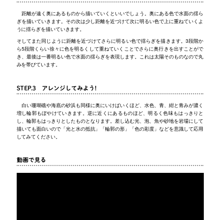
距離が遠く奥にあるものから描いていくといいでしょう。奥にある色で水面の揺ら
ぎを描いていきます。その次は少し距離を近づけて次に明るい色で上に重ねていくよ
うに揺らぎを描いていきます。
そしてまた同じように距離を近づけてさらに明るい色で揺らぎを描きます。3段階か
ら5段階くらい徐々に色を明るくして重ねていくことでさらに奥行きを出すことがで
き、最後は一番明るい色で水面の揺らぎを表現します。これは太陽そのものなので丸
みを帯びています。
STEP.3 アレンジしてみよう!
白い珊瑚礁や海底の砂浜も同様に奥にいけばいくほど、水色、青、紺と青みが濃く
増し輪郭もぼやけていきます。逆に近くにあるものほど、明るく色味もはっきりと
し、輪郭もはっきりとしたものとなります。差し込む光、泡、魚や砂地を岩場にして
描いても面白いので「光と水の抵抗」「輪郭の形」「色の彩度」などを意識して応用
してみてください。
動画で見る