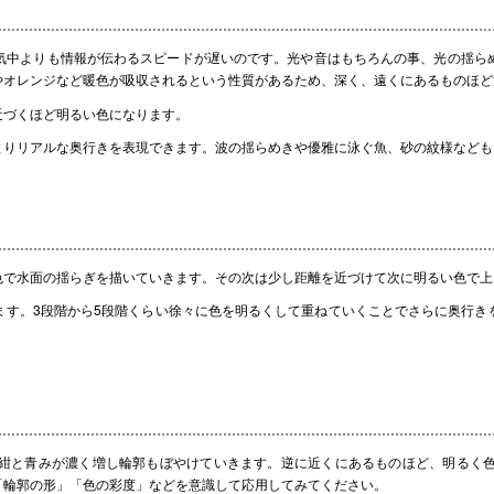
中よりも情報が伝わるスピードが遅いのです。光や音はもちろんの事、光の揺ら
やオレンジなど暖色が吸収されるという性質があるため、深く、遠くにあるものほど
づくほど明るい色になります。
りリアルな奥行きを表現できます。波の揺らめきや優雅に泳ぐ魚、砂の紋様なども
で水面の揺らぎを描いていきます。その次は少し距離を近づけて次に明るい色で上
ます。3段階から5段階くらい徐々に色を明るくして重ねていくことでさらに奥行き
紺と青みが濃く増し輪郭もぼやけていきます。逆に近くにあるものほど、明るく色
「輪郭の形」「色の彩度」などを意識して応用してみてください。