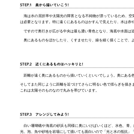
STEP.1 奥から描いていこう!
海は水の屈折率や太陽光の障害となる不純物が漂っているため、空気
は必要となります。特に遠くにあるものはかすんで見えたり、水は赤
ですので奥行きが広がる中央は最も濃い青色となり、海底や水面は近
奥にあるものをぼかしたり、くすませたり、線を細く描くことで、よ
STEP.2 近くにあるものはハッキリと!
距離が遠く奥にあるものから描いていくといいでしょう。奥にある色
そしてまた同じように距離を近づけてさらに明るい色で揺らぎを描き
これは太陽そのものなので丸みを帯びています。
STEP.3 アレンジしてみよう!
白い珊瑚礁や海底の砂浜も同様に奥にいけばいくほど、水色、青、
光、泡、魚や砂地を岩場にして描いても面白いので「光と水の抵抗」