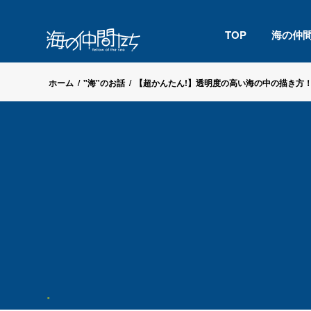
TOP
海の仲
ホーム
/
"海"のお話
/
【超かんたん!】透明度の高い海の中の描き方