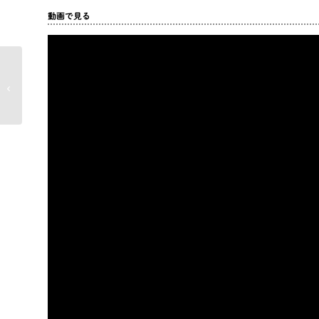
動画で見る
海に行くとき、熱中症
対策は何をすればいい
の？