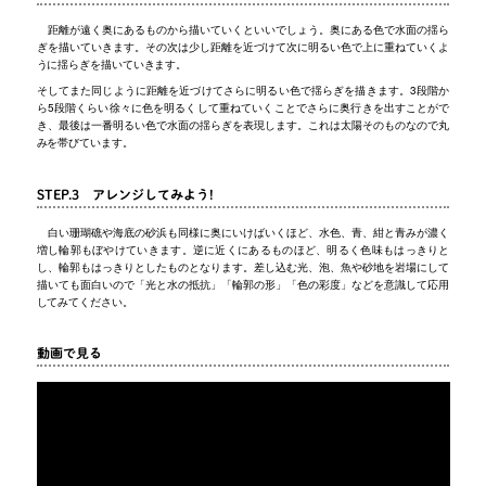
距離が遠く奥にあるものから描いていくといいでしょう。奥にある色で水面の揺ら
ぎを描いていきます。その次は少し距離を近づけて次に明るい色で上に重ねていくよ
うに揺らぎを描いていきます。
そしてまた同じように距離を近づけてさらに明るい色で揺らぎを描きます。3段階か
ら5段階くらい徐々に色を明るくして重ねていくことでさらに奥行きを出すことがで
き、最後は一番明るい色で水面の揺らぎを表現します。これは太陽そのものなので丸
みを帯びています。
STEP.3 アレンジしてみよう!
白い珊瑚礁や海底の砂浜も同様に奥にいけばいくほど、水色、青、紺と青みが濃く
増し輪郭もぼやけていきます。逆に近くにあるものほど、明るく色味もはっきりと
し、輪郭もはっきりとしたものとなります。差し込む光、泡、魚や砂地を岩場にして
描いても面白いので「光と水の抵抗」「輪郭の形」「色の彩度」などを意識して応用
してみてください。
動画で見る