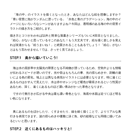
「海の中」のイラストを描くとなったとき、あなたはどんな絵を想像しますか？
「青い背景に泡がランダムに漂っている」「水色と青のグラデーション」海の中のイ
メージにもいろいろなシーンがありますよね？今回は、透明感のある海の中の背景イ
ラストの描き方をご紹介します。
描き方とコツがわかれば以外と簡単な落書きシリーズもついに4回目となりました。
「絵心」がないと思っているそこのあなた！もう大丈夫です。絵を描く楽しさを覚え
れば友達からも「絵うまいね！」と絶賛されることもあるでしょう！「絵心」がない
とはもう言わせません！では、さっそく見てみましょう。
STEP.1 奥から描いていこう!
海は水の屈折率や太陽光の障害となる不純物が漂っているため、空気中よりも情報
が伝わるスピードが遅いのです。光や音はもちろんの事、光の揺らめきや、距離の違
いによる色の変化。地上とは異なる表現がイラストには必要となります。特に遠くに
あるものはかすんで見えたり、水は赤やオレンジなど暖色が吸収されるという性質が
あるため、深く、遠くにあるものほど濃い青みがかった寒色となります。
ですので奥行きが広がる中央は最も濃い青色となり、海底や水面は近づくほど明る
い色になります。
奥にあるものをぼかしたり、くすませたり、線を細く描くことで、よりリアルな奥
行きを表現できます。波の揺らめきや優雅に泳ぐ魚、砂の紋様なども同様に描いてみ
るといいと思います。
STEP.2 近くにあるものはハッキリと!