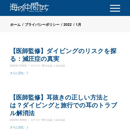
ホーム
/
プライバシーポリシー
/
2022
/
1月
【医師監修】ダイビングのリスクを探
る：減圧症の真実
/
2022年1月30日
カテゴリ:
"海"のお話
,
うみのお話
さらに読む
【医師監修】耳抜きの正しい方法と
は？ダイビングと旅行での耳のトラブ
ル解消法
/
2022年1月28日
カテゴリ:
"海"のお話
,
うみのお話
さらに読む