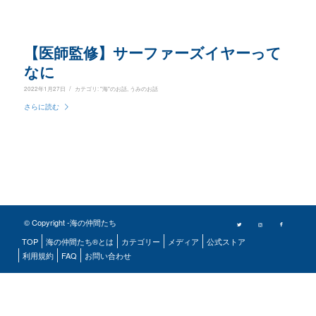
【医師監修】サーファーズイヤーって
なに
/
2022年1月27日
カテゴリ:
"海"のお話
,
うみのお話
さらに読む
© Copyright -海の仲間たち
TOP
海の仲間たち®とは
カテゴリー
メディア
公式ストア
利用規約
FAQ
お問い合わせ