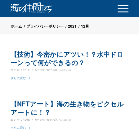
ホーム
/
プライバシーポリシー
/
2021
/
12月
【技術】今密かにアツい！？水中ドロ
ーンって何ができるの？
/
2021年12月31日
カテゴリ:
"海"のお話
,
うみのお話
さらに読む
【NFTアート】海の生き物をピクセル
アートに！？
/
2021年12月20日
カテゴリ:
"海"のお話
,
うみのお話
さらに読む