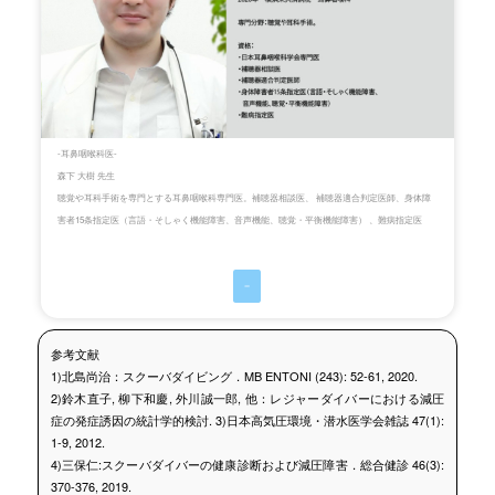
-耳鼻咽喉科医-
森下 大樹 先生
聴覚や耳科手術を専門とする耳鼻咽喉科専門医。補聴器相談医、 補聴器適合判定医師、身体障
害者15条指定医（言語・そしゃく機能障害、音声機能、聴覚・平衡機能障害） 、難病指定医
ー
参考文献
1)北島尚治：スクーバダイビング．MB ENTONI (243): 52-61, 2020.
2)鈴木直子, 柳下和慶, 外川誠一郎, 他：レジャーダイバーにおける減圧
症の発症誘因の統計学的検討. 3)日本高気圧環境・潜水医学会雑誌 47(1):
1-9, 2012.
4)三保仁:スクーバダイバーの健康診断および減圧障害．総合健診 46(3):
370-376, 2019.