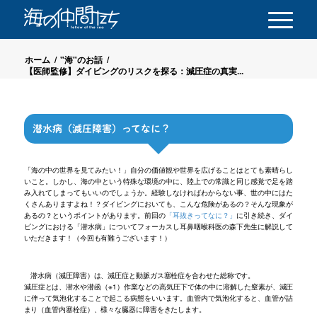
ホーム
/
"海"のお話
/
【医師監修】ダイビングのリスクを探る：減圧症の真実...
潜水病（減圧障害）ってなに？
「海の中の世界を見てみたい！」自分の価値観や世界を広げることはとても素晴らし
いこと。しかし、海の中という特殊な環境の中に、陸上での常識と同じ感覚で足を踏
み入れてしまってもいいのでしょうか。経験しなければわからない事、世の中にはた
くさんありますよね！？ダイビングにおいても、こんな危険があるの？そんな現象が
あるの？というポイントがあります。前回の
「耳抜きってなに？」
に引き続き、ダイ
ビングにおける「潜水病」についてフォーカスし耳鼻咽喉科医の森下先生に解説して
いただきます！（今回も有難うございます！）
潜水病（減圧障害）は、減圧症と動脈ガス塞栓症を合わせた総称です。
減圧症とは、潜水や潜函（※1）作業などの高気圧下で体の中に溶解した窒素が、減圧
に伴って気泡化することで起こる病態をいいます。血管内で気泡化すると、血管が詰
まり（血管内塞栓症）、様々な臓器に障害をきたします。