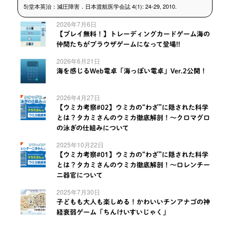
5)堂本英治：減圧障害．日本渡航医学会誌 4(1): 24-29, 2010.
2026年7月6日
【プレイ無料！】トレーディングカードゲーム海の
仲間たちがブラウザゲームになって登場!!
2026年6月21日
海を感じるWeb電卓「海っぽい電卓」Ver.2公開！
2026年4月27日
【ウミカ考察#02】ウミカの“わざ”に隠された科学
とは？タカミさんのウミカ徹底解剖！～クロマグロ
の泳ぎの仕組みについて
2025年10月22日
【ウミカ考察#01】ウミカの“わざ”に隠された科学
とは？タカミさんのウミカ徹底解剖！～ロレンチー
ニ器官について
2025年7月30日
子どもも大人も楽しめる！かわいいチンアナゴの神
経衰弱ゲーム「ちんけいすいじゃく」