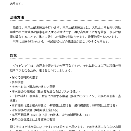
あります。
治療方法
治療は、高気圧酸素療法を行います。高気圧酸素療法とは、大気圧よりも高い気圧
環境の中で高濃度の酸素を吸入する治療法です。再び高気圧下に身を置き、さらに酸
素を吸入することで、体内に発生した気泡を消失させます。最圧治療ともいいます。
早期に治療を行わないと、神経症状などの後遺症が起こりやすくなります。
対策
ダイビングでは、急浮上を避けるのが不可欠ですが、それ以外には以下の項目が発
症リスクとなるため、避けるようにしましょう。
• 深くて長時間の潜水
• 脱水状態
• 潜水中および潜水後の激しい運動
• 潜水直後の長風呂（暖まる程度ならばリスクは低い）
• 一部の薬剤：利尿薬、血管に作用する薬剤（多量のカフェイン、市販の風邪薬・点
鼻薬）
• 高所移動（潜水後の峠越え：4時間以上空ける、飛行機搭乗：18時間以上空ける）
• 潜水前後の飲酒（6時間以上空ける）
• 減圧不要限界（※2）ぎりぎりの潜水、または減圧潜水（※3）
• 長年の反復潜水による窒素の蓄積
深く潜るほど潜水病になりやすいのは分かると思います。では潜水病にならない水深