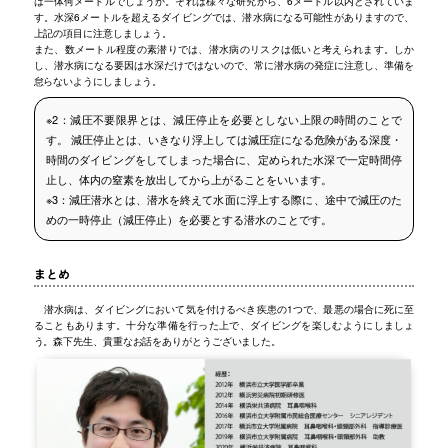
は一体何メートルでしょうか。それは様々な研究から、6メートル以内とされていま
す。水深6メートルを超えるダイビングでは、潜水病になる可能性がありますので、
上記の項目に注意しましょう。
また、数メートル程度の素潜りでは、潜水病のリスクは低いと考えられます。しか
し、潜水病になる要因は水深だけではないので、常に潜水病の発症に注意し、準備を
怠らないようにしましょう。
※2：減圧不要限界とは、減圧停止を必要としない上限の時間のことで
す。 減圧停止とは、いきなり浮上しては減圧症になる危険がある深度・
時間のダイビングをしてしまった場合に、定められた水深で一定時間停
止し、体内の窒素を放出してから上がることをいいます。
※3：減圧潜水とは、潜水を終えて水面に浮上する際に、途中で減圧のた
めの一時停止（減圧停止）を必要とする潜水のことです。
まとめ
潜水病は、ダイビングにおいて気を付けるべき疾患の1つで、最悪の場合に死に至
ることもあります。十分な準備を行った上で、ダイビングを楽しむようにしましょ
う。森下先生、貴重なお話をありがとうございました。