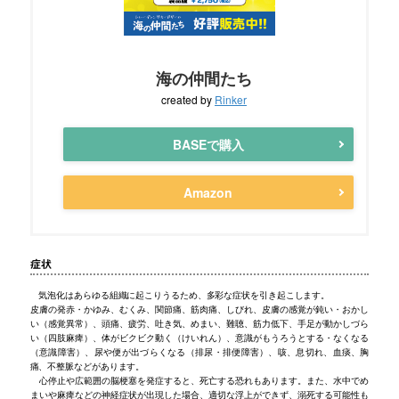
海の仲間たち
created by
Rinker
BASEで購入
Amazon
症状
気泡化はあらゆる組織に起こりうるため、多彩な症状を引き起こします。
皮膚の発赤・かゆみ、むくみ、関節痛、筋肉痛、しびれ、皮膚の感覚が鈍い・おかし
い（感覚異常）、頭痛、疲労、吐き気、めまい、難聴、筋力低下、手足が動かしづら
い（四肢麻痺）、体がビクビク動く（けいれん）、意識がもうろうとする・なくなる
（意識障害）、尿や便が出づらくなる（排尿・排便障害）、咳、息切れ、血痰、胸
痛、不整脈などがあります。
心停止や広範囲の脳梗塞を発症すると、死亡する恐れもあります。また、水中でめ
まいや麻痺などの神経症状が出現した場合、適切な浮上ができず、溺死する可能性も