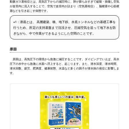
動脈ガス塞栓症とは、高気圧下からの減圧時に、肺が膨らみすぎて破裂・損傷し空気
が血管内に流入することで、空気で血管内が詰まり（空気塞栓症）、脳梗塞や心筋梗
塞などを引き起こす病態です。
※1：潜函とは、 高層建築、橋、地下鉄、水底トンネルなどの基礎工事を
行うため、所定の支持基盤まで沈没させ、圧縮空気を送って地下水を防
ぎながら、中で作業ができるようにした空間のことです。
原因
原因は、高気圧下の環境から急激に減圧することです。ダイビングでいえば、高水
圧下の水中から急激に水面へ浮上すると、起こります。また、潜水深度、潜水時間、
潜水回数、疲労、肥満度、健康状態、水温など多くの因子が潜水病の発症に影響しま
す。