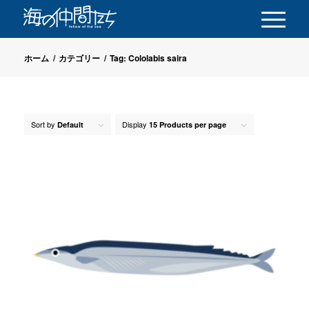
ホーム
/
カテゴリー
/
Tag: Cololabis saira
Sort by
Display
Default
15 Products per page