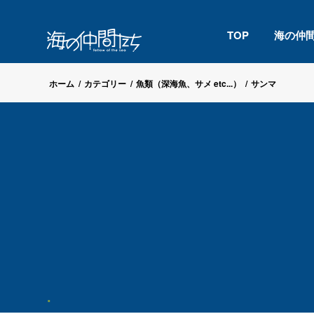
TOP
海の仲
ホーム
/
カテゴリー
/
魚類（深海魚、サメ etc...）
/
サンマ