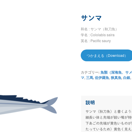
サンマ
和名 : サンマ（秋刀魚）
学名 : Cololabis saira
英名 : Pacific saury
つかまえる（Download）
カテゴリー:
魚類（深海魚、サメ et
マ
,
三馬
,
佐伊羅魚
,
狭真魚
,
白銀
,
説明
サンマ（秋刀魚）と書くよう
細長い体と先端が鋭い嘴が特
下あごの先端が黄色いものが
たっているため）黄色く見え