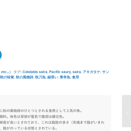
c...）
タグ:
Cololabis saira
,
Pacific saury
,
saira
,
アキガタナ
,
サン
秋の味覚
,
秋の風物詩
,
秋刀魚
,
細長い
,
青串魚
,
食用
に秋の風物詩のひとつとされる食用として人気の魚。
徴的。体色は背部が藍色で腹部は銀白色。
鮮度が良いとされており、これは脂肪の多さ（先端まで脂がいきわ
、脂がのっている状態とされている。