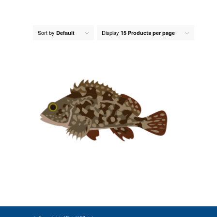
Sort by
Display
Default
15 Products per page