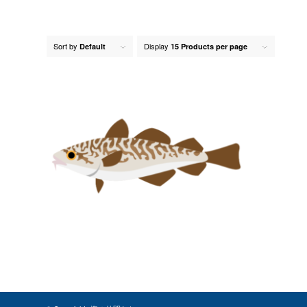
Sort by
Display
Default
15 Products per page