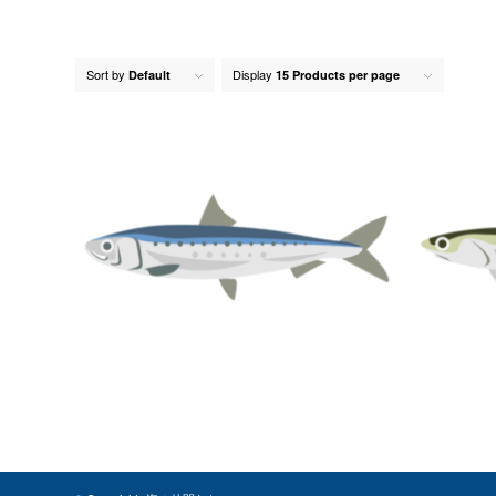
Sort by
Display
Default
15 Products per page