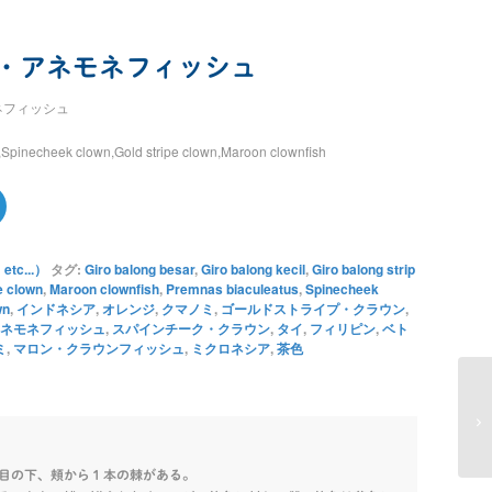
・アネモネフィッシュ
ネフィッシュ
pinecheek clown,Gold stripe clown,Maroon clownfish
c...）
タグ:
Giro balong besar
,
Giro balong kecil
,
Giro balong strip
e clown
,
Maroon clownfish
,
Premnas biaculeatus
,
Spinecheek
wn
,
インドネシア
,
オレンジ
,
クマノミ
,
ゴールドストライプ・クラウン
,
ネモネフィッシュ
,
スパインチーク・クラウン
,
タイ
,
フィリピン
,
ベト
ミ
,
マロン・クラウンフィッシュ
,
ミクロネシア
,
茶色
目の下、頬から１本の棘がある。