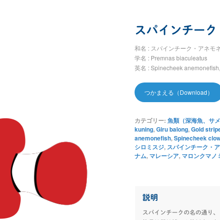
スパインチーク
和名 : スパインチーク・アネモ
学名 : Premnas biaculeatus
英名 : Spinecheek anemonefish,S
つかまえる（Download）
カテゴリー:
魚類（深海魚、サメ et
kuning
,
Giru balong
,
Gold strip
anemonefish
,
Spinecheek clo
シロミスジ
,
スパインチーク・ア
ナム
,
マレーシア
,
マロンクマノ
説明
スパインチークの名の通り、