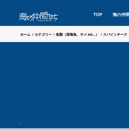
TOP
海の仲
ホーム
/
カテゴリー
/
魚類（深海魚、サメ etc...）
/
スパインチーク