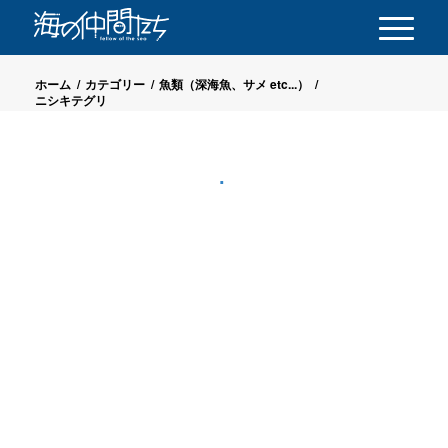
ホーム
/
カテゴリー
/
魚類（深海魚、サメ etc...）
/
ニシキテグリ