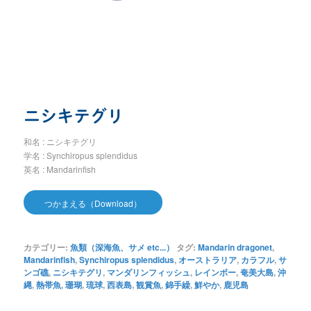
ニシキテグリ
和名 : ニシキテグリ
学名 : Synchiropus splendidus
英名 : Mandarinfish
つかまえる（Download）
カテゴリー:
魚類（深海魚、サメ etc...）
タグ:
Mandarin dragonet
,
Mandarinfish
,
Synchiropus splendidus
,
オーストラリア
,
カラフル
,
サ
ンゴ礁
,
ニシキテグリ
,
マンダリンフィッシュ
,
レインボー
,
奄美大島
,
沖
縄
,
熱帯魚
,
珊瑚
,
琉球
,
西表島
,
観賞魚
,
錦手繰
,
鮮やか
,
鹿児島