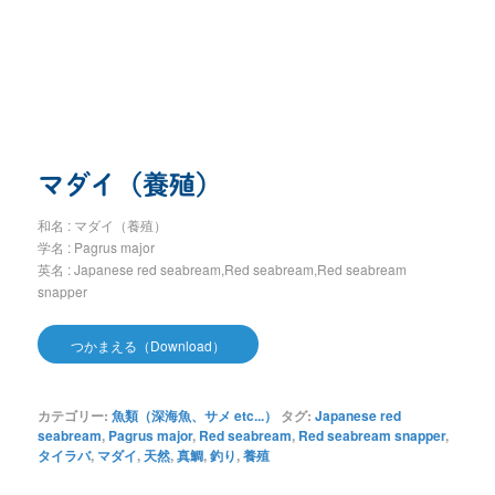
マダイ（養殖）
和名 : マダイ（養殖）
学名 : Pagrus major
英名 : Japanese red seabream,Red seabream,Red seabream
snapper
つかまえる（Download）
カテゴリー:
魚類（深海魚、サメ etc...）
タグ:
Japanese red
seabream
,
Pagrus major
,
Red seabream
,
Red seabream snapper
,
タイラバ
,
マダイ
,
天然
,
真鯛
,
釣り
,
養殖