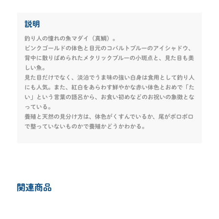
説明
釣り人の憧れの魚マダイ（真鯛）。
ピンクゴールドの体色と目元のコバルトブルーのアイシャドウ、
背中に散りばめられたメタリックブルーの小斑点と、見た目も美
しい魚。
見た目だけでなく、淡泊でうま味の強い白身は食用として釣り人
にも人気。また、紅白をあらわす鮮やかな赤い体色とおめで「た
い」という言葉の語呂から、お食い初めなどのお祝いの象徴とな
っている。
養殖と天然の見分け方は、体色がくすんでいるか、尾がボロボロ
で整っていないものかで養殖かどうかわかる。
関連商品