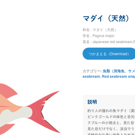
マダイ（天然）
和名 : マダイ（天然）
学名 : Pagrus major
英名 : Japanese red seabream,
つかまえる（Download）
カテゴリー:
魚類（深海魚、サメ et
seabream
,
Red seabream sna
説明
釣り人の憧れの魚マダイ（真
ピンクゴールドの体色と目元
クブルーの小斑点と、見た目
見た目だけでなく、淡泊でう
す鮮やかな赤い体色とおめで