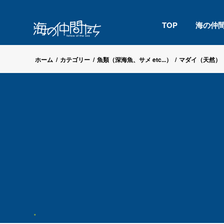
TOP
海の仲
ホーム
/
カテゴリー
/
魚類（深海魚、サメ etc...）
/
マダイ（天然）