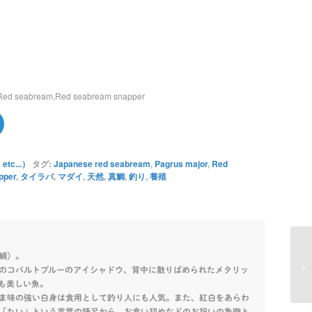
Red seabream,Red seabream snapper
c...）
タグ:
Japanese red seabream
,
Pagrus major
,
Red
pper
,
タイラバ
,
マダイ
,
天然
,
真鯛
,
釣り
,
養殖
鯛）。
のコバルトブルーのアイシャドウ、背中に散りばめられたメタリッ
も美しい魚。
ま味の強い白身は食用として釣り人にも人気。また、紅白をあらわ
「たい」という言葉の語呂から、お食い初めなどのお祝いの象徴と