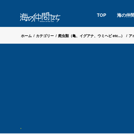
TOP
海の仲
ホーム
/
カテゴリー
/
爬虫類（亀、イグアナ、ウミヘビ etc...）
/
ア