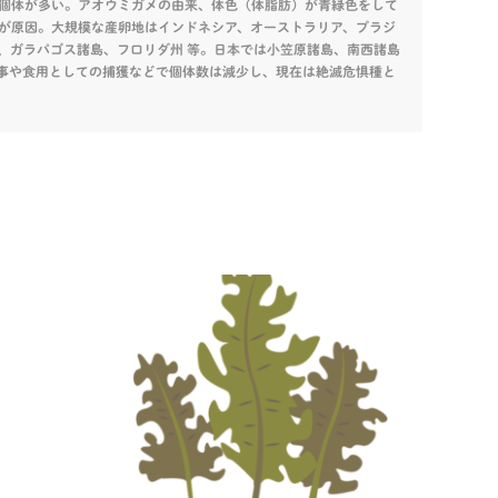
個体が多い。アオウミガメの由来、体色（体脂肪）が青緑色をして
が原因。大規模な産卵地はインドネシア、オーストラリア、ブラジ
、ガラパゴス諸島、フロリダ州 等。日本では小笠原諸島、南西諸島
事や食用としての捕獲などで個体数は減少し、現在は絶滅危惧種と