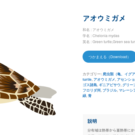
アオウミガメ
和名 : アオウミガメ
学名 : Chelonia mydas
英名 : Green turtle,Green sea tur
つかまえる（Download）
カテゴリー:
爬虫類（亀、イグアナ、
turtle
,
アオウミガメ
,
アセンショ
ゴス諸島
,
ギニアビサウ
,
グリー
フロリダ州
,
ブラジル
,
マレーシ
緑
,
青
説明
分布域は熱帯から亜熱帯にか