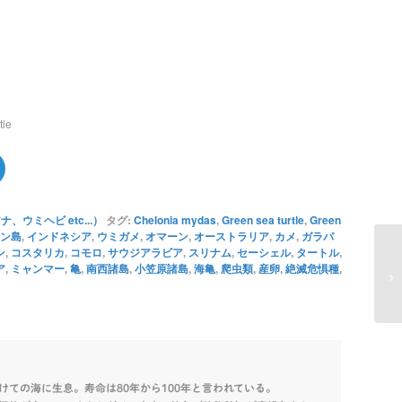
tle
ウミヘビ etc...）
タグ:
Chelonia mydas
,
Green sea turtle
,
Green
ン島
,
インドネシア
,
ウミガメ
,
オマーン
,
オーストラリア
,
カメ
,
ガラパ
ン
,
コスタリカ
,
コモロ
,
サウジアラビア
,
スリナム
,
セーシェル
,
タートル
,
ア
,
ミャンマー
,
亀
,
南西諸島
,
小笠原諸島
,
海亀
,
爬虫類
,
産卵
,
絶滅危惧種
,
けての海に生息。寿命は80年から100年と言われている。