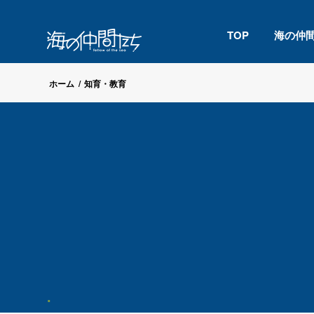
TOP
海の仲
ホーム
/
知育・教育