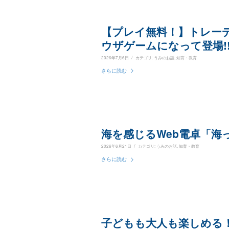
【プレイ無料！】トレー
ウザゲームになって登場!
/
2026年7月6日
カテゴリ:
うみのお話
,
知育・教育
さらに読む
海を感じるWeb電卓「海っ
/
2026年6月21日
カテゴリ:
うみのお話
,
知育・教育
さらに読む
子どもも大人も楽しめる