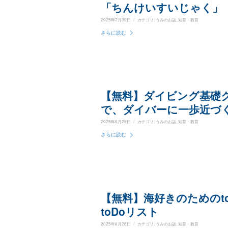
「ちんけいすいじゃく」
/
2025年7月30日
カテゴリ:
うみのお話
,
知育・教育
さらに読む
【無料】ダイビング基礎
で、ダイバーに一歩近づ
/
2025年6月28日
カテゴリ:
うみのお話
,
知育・教育
さらに読む
【無料】海好きのためのt
toDoリスト
/
2025年6月26日
カテゴリ:
うみのお話
,
知育・教育