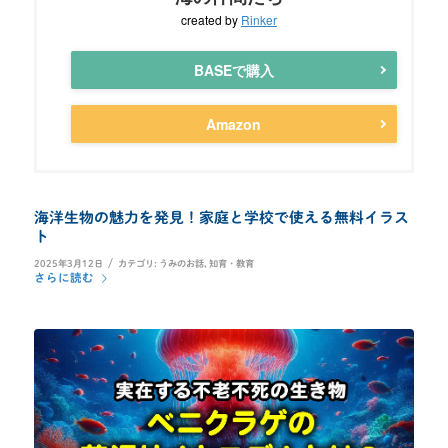
created by
Rinker
BASEで購入
Amazon
海洋生物の魅力を発見！家庭と学校で使える無料イラス
ト
/
2025年3月12日
カテゴリ:
うみのお話
,
知育・教育
さらに読む