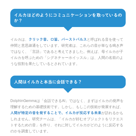
イルカはどのようにコミュニケーションを取っているの
か？
イルカは、
と呼ばれる音を使って
クリック音、口笛、バーストパルス
仲間と意思疎通をしています。研究者は、これらの音が単なる鳴き声
ではなく、「言語」であると考えてきました。例えば、母イルカが子
イルカを呼ぶための「シグネチャーホイッスル」は、人間の名前のよ
うな役割を果たしているとされています。
人間はイルカと本当に会話できる？
DolphinGemmaは「会話できるAI」ではなく、まずはイルカの発声を
理解するための基礎技術です。しかし、もしこの技術が発展すれば、
が訪れるかも
人間が特定の音を発することで、イルカが反応する未来
しれません。研究チームは、「イルカが好むオブジェクトをリクエス
トするための音」を作り、それに対してイルカがどのように反応する
のかを調査しています。