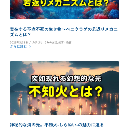
実在する不老不死の生き物～ベニクラゲの若返りメカニ
ズムとは？
/
2025年3月3日
カテゴリ:
うみのお話
,
知育・教育
さらに読む
神秘的な海の光。不知火-しらぬい-の魅力に迫る