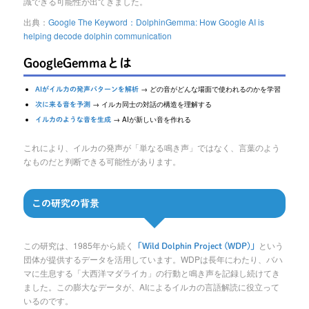
識できる可能性が出てきました。
出典：
Google The Keyword：DolphinGemma: How Google AI is
helping decode dolphin communication
GoogleGemmaとは
→ どの音がどんな場面で使われるのかを学習
AIがイルカの発声パターンを解析
→ イルカ同士の対話の構造を理解する
次に来る音を予測
→ AIが新しい音を作れる
イルカのような音を生成
これにより、イルカの発声が「単なる鳴き声」ではなく、言葉のよう
なものだと判断できる可能性があります。
この研究の背景
この研究は、1985年から続く
という
「Wild Dolphin Project (WDP)」
団体が提供するデータを活用しています。WDPは長年にわたり、バハ
マに生息する「大西洋マダライカ」の行動と鳴き声を記録し続けてき
ました。この膨大なデータが、AIによるイルカの言語解読に役立って
いるのです。