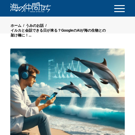
ホーム
/
うみのお話
/
イルカと会話できる日が来る？GoogleのAIが海の生物との
架け橋に！...