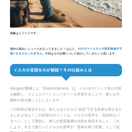
画像はイメージです。
海外の面白いニュースが入ってきました！なんと、
AIの力でイルカとの意思疎通が可
今回はその記事について紹介していきたいと思います。
能になるかもしれません。
イルカの言語をAIが解読？その仕組みとは
Googleが開発した「DolphinGemma」は、イルカのクリック音や口笛
を解析し、コミュニケーションパターンを学習することで、新たな可
能性の扉を開こうとしています。
この技術が進化すれば、私たちはイルカと”会話”できる未来を迎えるか
もしれません！この技術のポイントは、イルカの音声を「言語的なパ
ターン」として識別し、彼らの意思疎通の法則を発見すること。これ
により、今まで謎だったイルカの音声が「意味を持つ言葉」として認