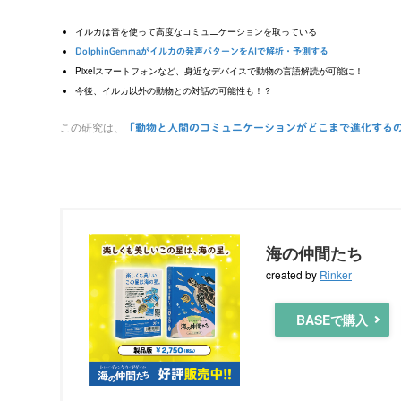
イルカは音を使って高度なコミュニケーションを取っている
DolphinGemmaがイルカの発声パターンをAIで解析・予測する
Pixelスマートフォンなど、身近なデバイスで動物の言語解読が可能に！
今後、イルカ以外の動物との対話の可能性も！？
この研究は、
「動物と人間のコミュニケーションがどこまで進化する
海の仲間たち
created by
Rinker
BASEで購入