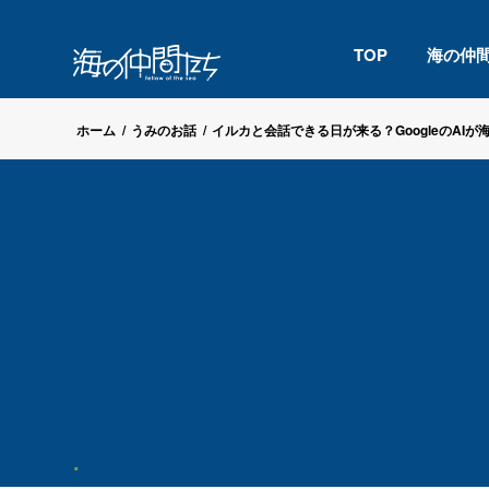
TOP
海の仲
ホーム
/
うみのお話
/
イルカと会話できる日が来る？GoogleのAIが海