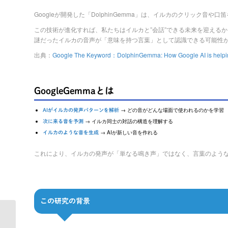
Googleが開発した「DolphinGemma」は、イルカのクリッ
この技術が進化すれば、私たちはイルカと”会話”できる未来を迎える
謎だったイルカの音声が「意味を持つ言葉」として認識できる可能性
出典：
Google The Keyword：DolphinGemma: How Google AI is helpi
GoogleGemmaとは
→ どの音がどんな場面で使われるのかを学習
AIがイルカの発声パターンを解析
→ イルカ同士の対話の構造を理解する
次に来る音を予測
→ AIが新しい音を作れる
イルカのような音を生成
これにより、イルカの発声が「単なる鳴き声」ではなく、言葉のよう
この研究の背景
海洋生物の魅力を発
見！家庭と学校で使え