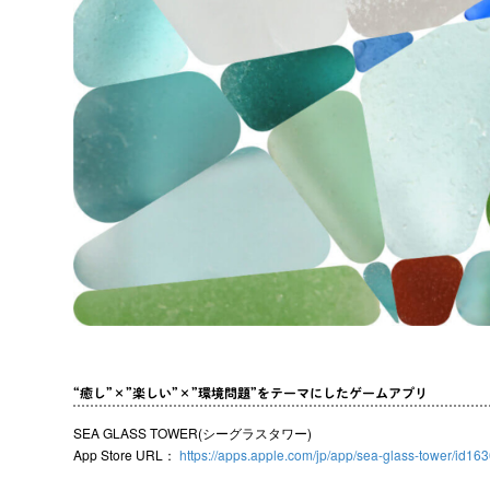
“癒し”×”楽しい”×”環境問題”をテーマにしたゲームアプリ
SEA GLASS TOWER(シーグラスタワー)
App Store URL：
https://apps.apple.com/jp/app/sea-glass-tower/id1