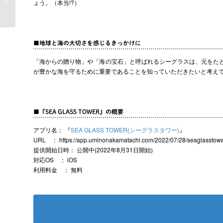
ょう。（本当!?）
リ「あ�...
■地球と海の大切さを感じるきっかけに
「海からの贈り物」や「海の宝石」と呼ばれるシーグラスは、元をた
が豊かな海を守るために重要であることを知っていただきたいと考え
■『SEA GLASS TOWER』の概要
アプリ名： 『
SEA GLASS TOWER(シーグラスタワー)
』
URL ： https://app.uminonakamatachi.com/2022/07/28/seaglasstowe
提供開始日時： 公開中(2022年8月31日開始)
対応OS ： iOS
利用料金 ： 無料