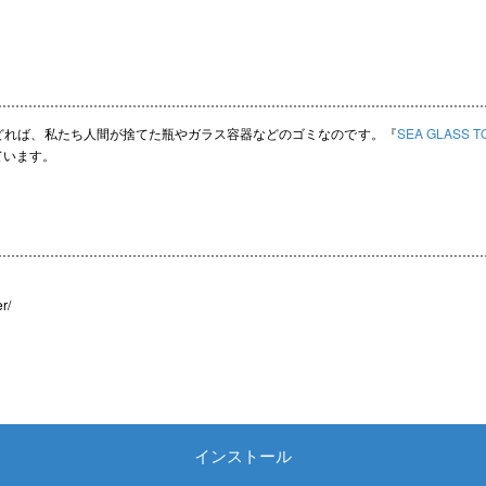
どれば、私たち人間が捨てた瓶やガラス容器などのゴミなのです。『
SEA GLASS 
ています。
r/
インストール