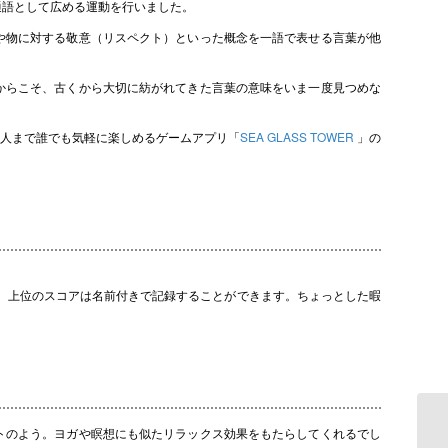
通語として広める運動を行いました。
や物に対する敬意（リスペクト）といった概念を一語で表せる言葉が他
からこそ、古くから大切に紡がれてきた言葉の意味をいま一度見つめな
人まで誰でも気軽に楽しめるゲームアプリ「
SEA GLASS TOWER
」の
、上位のスコアは名前付きで記録することができます。ちょっとした暇
トのよう。ヨガや瞑想にも似たリラックス効果をもたらしてくれるでし