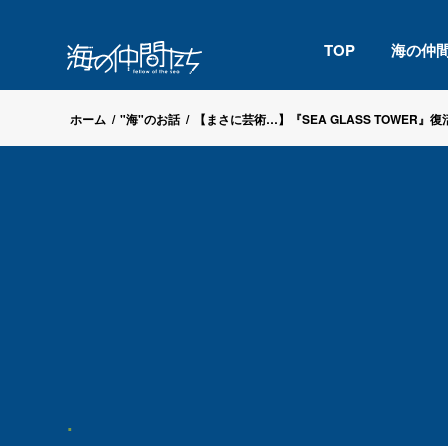
TOP
海の仲
ホーム
/
"海"のお話
/
【まさに芸術…】『SEA GLASS TOWER』復