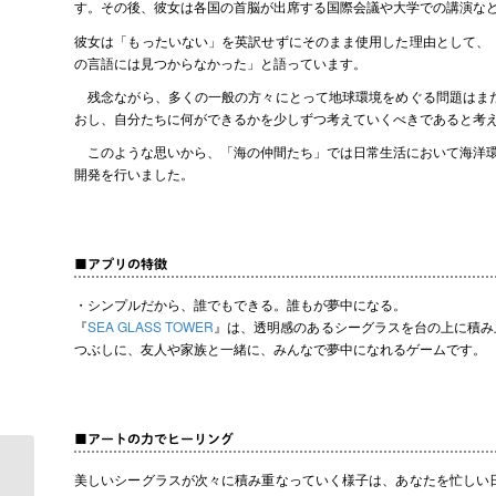
す。その後、彼女は各国の首脳が出席する国際会議や大学での講演などで
彼女は「もったいない」を英訳せずにそのまま使用した理由として、
の言語には見つからなかった」と語っています。
残念ながら、多くの一般の方々にとって地球環境をめぐる問題はまだ
おし、自分たちに何ができるかを少しずつ考えていくべきであると考
このような思いから、「海の仲間たち」では日常生活において海洋環
開発を行いました。
■アプリの特徴
・シンプルだから、誰でもできる。誰もが夢中になる。
『
SEA GLASS TOWER
』は、透明感のあるシーグラスを台の上に積み
つぶしに、友人や家族と一緒に、みんなで夢中になれるゲームです。
■アートの力でヒーリング
【やばい!ハマる…】チ
美しいシーグラスが次々に積み重なっていく様子は、あなたを忙しい
ンアナゴのゲームアプ