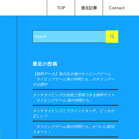
TOP
過去記事
Contact
最近の投稿
【無料データ】海の生き物のタイピングゲーム
「タイピングゲーム海の仲間たち」のチラシデー
タ公開中
タッチタイピングが自然と習得できる無料サイト
「タイピングゲーム 海の仲間たち」
タッチタイピングとブラインドタッチ、どっちが
正しい？
「タイピングゲーム海の仲間たち」がついに配信
スタート！