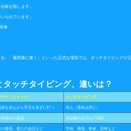
術全般を指します。
用いられています。
研修
える」「履歴書に書く」といった正式な場面では、タッチタイピングが
とタッチタイピング、違いは？
ブラインドタッチ
タッチタイピング
画面を見ながら手元を見ずに打つ
同上（意味は同じ）
日本独自の造語
英語圏の正式なIT用語
昔の書籍、個人の会話など
学校、職場、教材、資格など