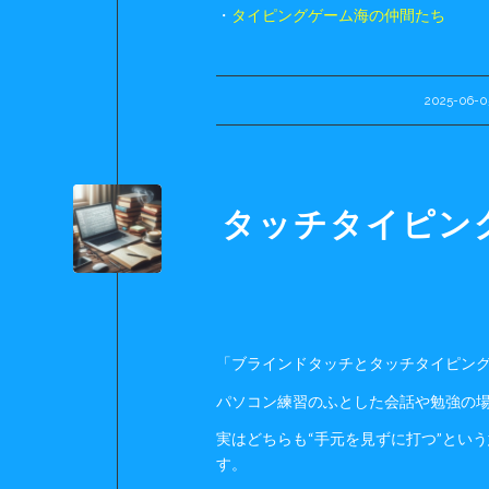
・
タイピングゲーム海の仲間たち
2025-06-0
/
タッチタイピン
「ブラインドタッチとタッチタイピン
パソコン練習のふとした会話や勉強の
実はどちらも“手元を見ずに打つ”とい
す。