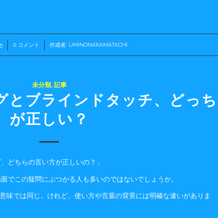
5
0 コメント
/
作成者:
UMINONAKAMATACHI
未分類
,
記事
グとブラインドタッチ、どっち
が正しい？
グ、どちらの言い方が正しいの？」
場面でこの疑問にぶつかる人も多いのではないでしょうか。
う意味では同じ。けれど、使い方や言葉の背景には明確な違いがありま