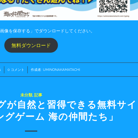
「画像を保存する」でダウンロードしてください。
無料ダウンロード
1
0 コメント
/
作成者:
UMINONAKAMATACHI
未分類
,
記事
グが自然と習得できる無料サイ
ングゲーム 海の仲間たち」