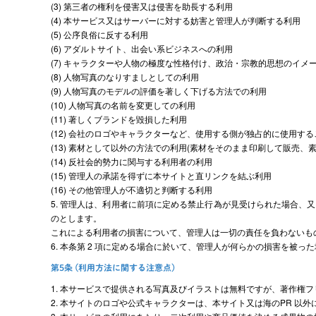
(3) 第三者の権利を侵害又は侵害を助長する利用
(4) 本サービス又はサーバーに対する妨害と管理人が判断する利用
(5) 公序良俗に反する利用
(6) アダルトサイト、出会い系ビジネスへの利用
(7) キャラクターや人物の極度な性格付け、政治・宗教的思想のイメ
(8) 人物写真のなりすましとしての利用
(9) 人物写真のモデルの評価を著しく下げる方法での利用
(10) 人物写真の名前を変更しての利用
(11) 著しくブランドを毀損した利用
(12) 会社のロゴやキャラクターなど、使用する側が独占的に使用す
(13) 素材として以外の方法での利用(素材をそのまま印刷して販売、
(14) 反社会的勢力に関与する利用者の利用
(15) 管理人の承諾を得ずに本サイトと直リンクを結ぶ利用
(16) その他管理人が不適切と判断する利用
5. 管理人は、利用者に前項に定める禁止行為が見受けられた場合
のとします。
これによる利用者の損害について、管理人は一切の責任を負わないも
6. 本条第 2 項に定める場合に於いて、管理人が何らかの損害を被
第5条 (利用方法に関する注意点)
1. 本サービスで提供される写真及びイラストは無料ですが、著作権
2. 本サイトのロゴや公式キャラクターは、本サイト又は海のPR 