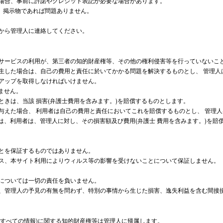
の場合、事前に許諾やクレジット表記が必要な場合があります。
布物、掲示物であれば問題ありません。
ムから管理人に連絡してください。
本サービスの利用が、第三者の知的財産権等、その他の権利侵害等を行っていないこ
発生した場合は、自己の費用と責任に於いてかかる問題を解決するものとし、 管理
クアップを取得しなければいけません。
ません。
ときは、当該 損害(弁護士費用を含みます。)を賠償するものとします。
を与えた場合、 利用者は自己の費用と責任においてこれを賠償するものとし、 管理
、利用者は、管理人に対し、その損害額及び費用(弁護士 費用を含みます。)を賠
ことを保証するものではありません。
セス、本サイト利用によりウィルス等の影響を受けないことについて保証しません。
題については一切の責任を負いません。
害、管理人の予見の有無を問わず、特別の事情から生じた損害、逸失利益を含む間接
すべての情報)に関する知的財産権等は管理人に帰属します。