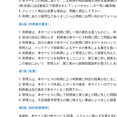
3. 本サービスの利用にあたり、二次利用や商品価値を決める成果物
(例:全面にほぼ無加工で使用された T シャツやカレンダー等) ※配
4. クレジット表記が必要な場合は、明確に表記して下さい。
5. 利用にあたり疑問などありましたらお気軽にお問い合わせフォー
第6条 (利用者の責任)
1. 利用者は、本サービスを利用に関し一切の責任を負うものとし、
2. 前項の定めに関わらず、利用者の本サービス利用に関して問題が
3. 利用者は、自己の責任で本サービスの利用に関するデータのバッ
管理人は、バックアップ未取得によるデータの喪失による責任を負い
4. 利用者が、本サービスの利用によって管理人に対して損害を与えた
5. 利用者が、本サービスを利用することにより、第三者に対し損害
この場合において、管理人が、第三者から損害賠償請求を受けたときは
第7条 (免責)
1. 管理人は、本サービスの利用により利用者に特定の効果が生じる
2. 管理人は、本サイトで作成したデータの保存、本サイトへのアク
利用者は自己責任で本サイトをご利用下さい。
3. 管理人は、本サービスに関して利用者と第三者との間に生じた問
4. 管理人は、天災地変等管理人の責に帰さない事由により生じた損
第8条 (知的財産権等)
本規約、本サイト及び本サービス(写真、イラストに限らず文章を含む