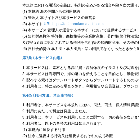
本規約における用語の定義は、特別の定めがある場合を除き次の通り
(1) 本規約 海の仲間たち®利用規約
(2) 管理人 本サイト及び本サービスの運営者
(3) 本サイト
URL https://uminonakamatachi.com
(4) 本サービス 管理人が運営する本サイトにおいて提供するサービス
(5) 知的財産権等 特許権、商標権等の産業財産権、著作権(著作権法第
及び第 28 条に規定されている権利を含む)等の知的財産権、その他の
(6) 反社会的勢力 暴力団・暴力団員・暴力団員でなくなったとき
第3条 (本サービス内容)
1. 本サービスは、素材となる高品質・高解像度のイラスト及び写真
2. 本サービスは海専門で、海の魅力を伝えることを目的とし、動物
3. 配布する素材はダウンロードボタンからダウンロードするものの
4. 利用者は、特に定める場合を除き、利用報告や会員登録、ダウン
第4条 (利用方法、禁止事項等)
1. 利用者は、本サービスを本規約に従い、民法、商法、個人情報保
2. 利用にあたって料金は発生しません。
3. 利用者は、本サービスを利用したことに関する一切の責任を負い
4. 利用者は、以下の各号の利用は禁止されます。
(1) 本規約に違反する利用
(2) 法令に違反する行為又は違反するおそれのある利用