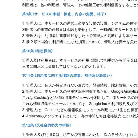
利用者は、他の利用者、管理人、その他第三者の権利侵害をすること
第9条 (サービスの中断・停止、内容の変更、終了)
1. 管理人は、本サービスの運営上必要な設備の設置、システムの保
利用者への事前の通知又は承諾を要せずして、一時的に本サービスを
2. 管理人は、利用者に事前通知をした上で管理人の判断により本サ
3. 前 2 項の場合に利用者に生じた損害について、管理人は責めを負
第10条 (秘密保持)
管理人及び利用者は、本サービスの利用に関して相手方から開示又は
三者に開示又は提供してはならないものとします。
第11条 (利用者に関する情報の収集、解析及び取扱い)
1. 管理人は、個人が特定されない形式で、登録情報、端末情報、そ
2. 管理人は、本サービスの利用状況を把握するため、GoogleAnalyt
これは Cookieなどの情報収集モジュールを利用して、本サービス
これら情報収集モジュールについては、Google Inc.の利用規約
3. 管理人は、Cookieなどの情報収集モジュール利用により生じた
4. Amazonのアソシエイトとして、海の仲間たちは適格販売により
第12条 (反社会的勢力の排除)
1. 管理人及び利用者は、現在及び将来にわたり、次の各号のいずれ