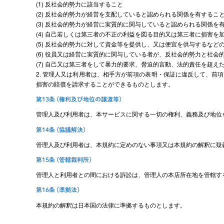
(1) 反社会的勢力に該当すること
(2) 反社会的勢力が経営を支配していると認められる関係を有するこ
(3) 反社会的勢力が経営に実質的に関与していると認められる関係を
(4) 自己若しくは第三者の不正の利益を図る目的又は第三者に損害
(5) 反社会的勢力に対して資金等を提供し、又は便宜を供与するな
(6) 役員又は経営に実質的に関与している者が、反社会的勢力と社
(7) 自己又は第三者をして暴力的要求、脅迫的言動、法的責任を超
2. 管理人又は利用者は、相手方が前項の表明・保証に違反して、
損害の賠償を請求することができるものとします。
第13条 (権利及び地位の譲渡等)
管理人及び利用者は、本サービスに関する一切の権利、義務及び地位
第14条 (協議解決)
管理人及び利用者は、本規約に定めのない事項又は本規約の解釈に疑
第15条 (管轄裁判所)
管理人と利用者との間における訴訟は、管理人の本店所在地を管轄す
第16条 (準拠法)
本規約の解釈は日本国の法律に準拠するものとします。