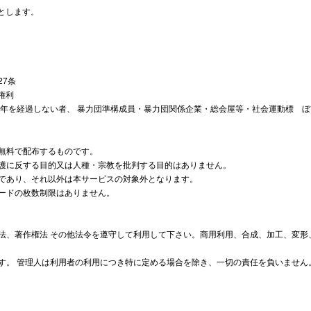
とします。
27条
権利
から5年を経過しない者、 暴力団準構成員・暴力団関係企業・総会屋等・社会運動標
を無料で配布するものです。
愛護に反する目的又は人種・宗教を批判する目的はありません。
みであり、それ以外は本サービスの対象外となります。
ロードの枚数制限はありません。
護法、著作権法 その他法令を遵守して利用して下さい。商用利用、合成、加工、変形
ます。 管理人は利用者の利用につき特に定める場合を除き、一切の責任を負いません