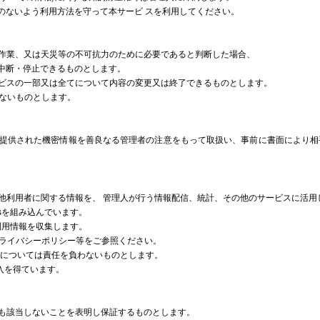
のないよう利用方法を守って本サービ スを利用してください。
守作業、又は天災等の不可抗力のために必要であると判断した場合、
中断・停止できるものとします。
ービスの一部又は全てについて内容の変更又は終了できるものとします。
わないものとします。
提供された機密情報を善良なる管理者の注意をもって取扱い、事前に書面により相
の他利用者に関する情報を、 管理人が行う情報配信、統計、その他のサービスに活
icsを組み込んでいます。
の利用情報を収集します。
及びプライバシーポリシー等をご参照ください。
損害については責任を負わないものとします。
収入を得ています。
にも該当しないことを表明し保証するものとします。