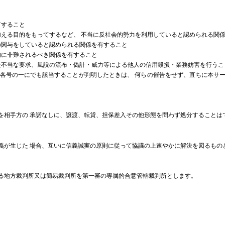
と
有すること
を加える目的をもってするなど、 不当に反社会的勢力を利用していると認められる関
どの関与をしていると認められる関係を有すること
会的に非難されるべき関係を有すること
えた不当な要求、風説の流布・偽計・威力等による他人の信用毀損・業務妨害を行うこ
前項各号の一にでも該当することが判明したときは、 何らの催告をせず、直ちに本サ
を相手方の 承諾なしに、譲渡、転貸、担保差入その他形態を問わず処分することは
義が生じた 場合、互いに信義誠実の原則に従って協議の上速やかに解決を図るもの
る地方裁判所又は簡易裁判所を第一審の専属的合意管轄裁判所とします。